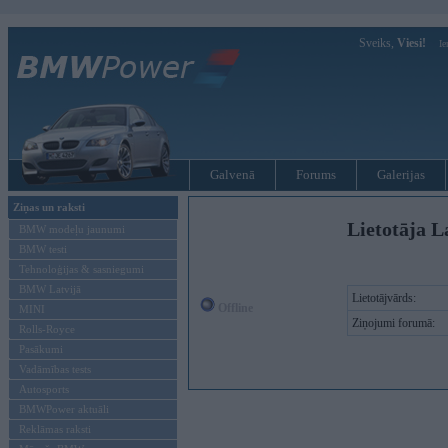
Sveiks,
Viesi!
Ie
Galvenā
Forums
Galerijas
Ziņas un raksti
Lietotāja L
BMW modeļu jaunumi
BMW testi
Tehnoloģijas & sasniegumi
BMW Latvijā
Lietotājvārds:
Offline
MINI
Ziņojumi forumā:
Rolls-Royce
Pasākumi
Vadāmības tests
Autosports
BMWPower aktuāli
Reklāmas raksti