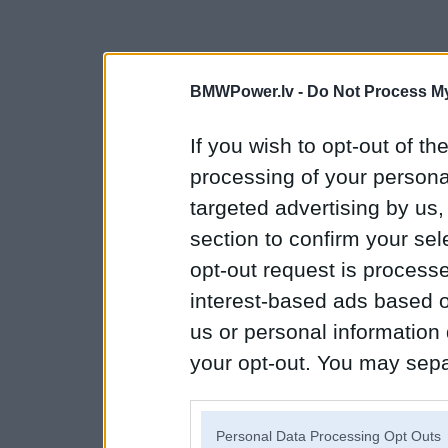
BMWPower.lv -
Do Not Process My
If you wish to opt-out of the
processing of your personal
targeted advertising by us
section to confirm your sel
opt-out request is proces
interest-based ads based o
us or personal information d
your opt-out. You may separ
disclosure of your personal
IAB’s list of downstream pa
Personal Data Processing Opt Outs