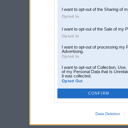
also be disclosed by us to 
I want to opt-out of the Sharing of 
Downstream Participants
th
Opted In
third parties.
I want to opt-out of the Sale of my 
Opted In
I want to opt-out of processing my 
Advertising.
Opted In
I want to opt-out of Collection, Use
of my Personal Data that Is Unrelat
it was collected.
Opted Out
CONFIRM
Data Deletion