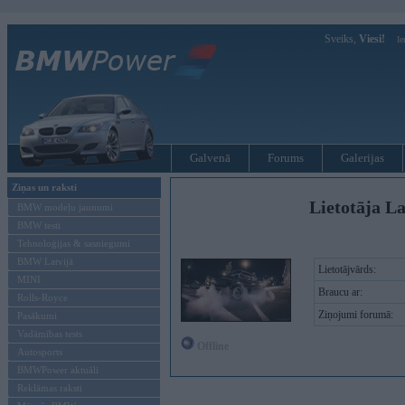
Sveiks,
Viesi!
Ie
Galvenā
Forums
Galerijas
Ziņas un raksti
Lietotāja La
BMW modeļu jaunumi
BMW testi
Tehnoloģijas & sasniegumi
BMW Latvijā
Lietotājvārds:
MINI
Braucu ar:
Rolls-Royce
Ziņojumi forumā:
Pasākumi
Vadāmības tests
Offline
Autosports
BMWPower aktuāli
Reklāmas raksti