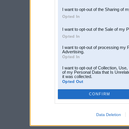
also be disclosed by us to 
I want to opt-out of the Sharing of 
Downstream Participants
th
Opted In
third parties.
I want to opt-out of the Sale of my 
Opted In
I want to opt-out of processing my 
Advertising.
Opted In
I want to opt-out of Collection, Use
of my Personal Data that Is Unrelat
it was collected.
Opted Out
CONFIRM
Data Deletion