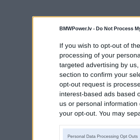
BMWPower.lv -
Do Not Process My
If you wish to opt-out of the
processing of your personal
targeted advertising by us
section to confirm your sel
opt-out request is proces
interest-based ads based o
us or personal information d
your opt-out. You may separ
disclosure of your personal
IAB’s list of downstream pa
Personal Data Processing Opt Outs