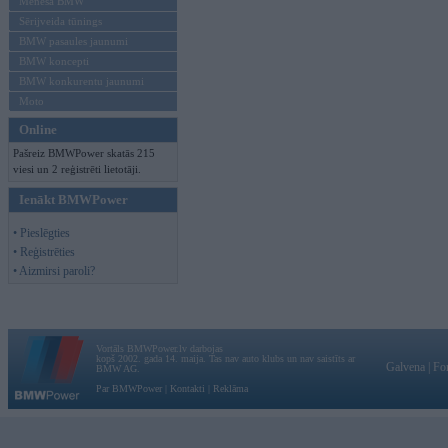
Mēneša BMW
Sērijveida tūnings
BMW pasaules jaunumi
BMW koncepti
BMW konkurentu jaunumi
Moto
Online
Pašreiz BMWPower skatās 215
viesi un 2 reģistrēti lietotāji.
Ienākt BMWPower
• Pieslēgties
• Reģistrēties
• Aizmirsi paroli?
Vortāls BMWPower.lv darbojas
kopš 2002. gada 14. maija. Tas nav auto klubs un nav saistīts ar
Galvena
|
Fo
BMW AG.
Par BMWPower
|
Kontakti
|
Reklāma