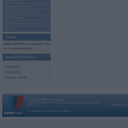
Mēneša BMW
Sērijveida tūnings
BMW pasaules jaunumi
BMW koncepti
BMW konkurentu jaunumi
Moto
Online
Pašreiz BMWPower skatās 83 viesi
un 4 reģistrēti lietotāji.
Ienākt BMWPower
• Pieslēgties
• Reģistrēties
• Aizmirsi paroli?
Vortāls BMWPower.lv darbojas
kopš 2002. gada 14. maija. Tas nav auto klubs un nav saistīts ar
Galvena
|
Fo
BMW AG.
Par BMWPower
|
Kontakti
|
Reklāma