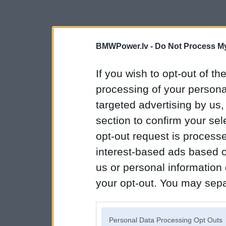
BMWPower.lv -
Do Not Process My
If you wish to opt-out of the
processing of your personal
targeted advertising by us
section to confirm your sel
opt-out request is proces
interest-based ads based o
us or personal information d
your opt-out. You may separ
disclosure of your personal
IAB’s list of downstream pa
Personal Data Processing Opt Outs