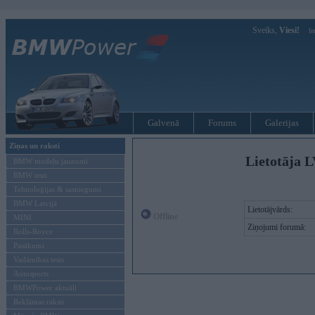
Sveiks,
Viesi!
Ie
Galvenā
Forums
Galerijas
Ziņas un raksti
Lietotāja L
BMW modeļu jaunumi
BMW testi
Tehnoloģijas & sasniegumi
BMW Latvijā
Lietotājvārds:
Offline
MINI
Ziņojumi forumā:
Rolls-Royce
Pasākumi
Vadāmības tests
Autosports
BMWPower aktuāli
Reklāmas raksti