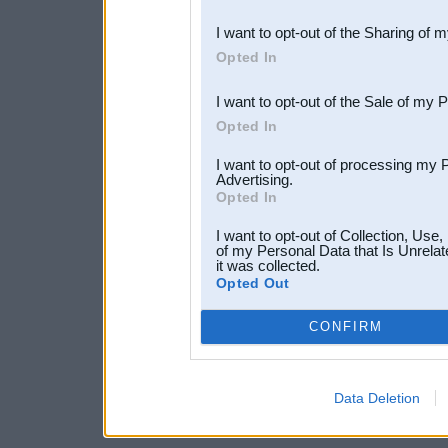
also be disclosed by us to 
I want to opt-out of the Sharing of 
Downstream Participants
th
Opted In
third parties.
I want to opt-out of the Sale of my 
Opted In
I want to opt-out of processing my 
Advertising.
Opted In
I want to opt-out of Collection, Use
of my Personal Data that Is Unrelat
it was collected.
Opted Out
CONFIRM
Data Deletion