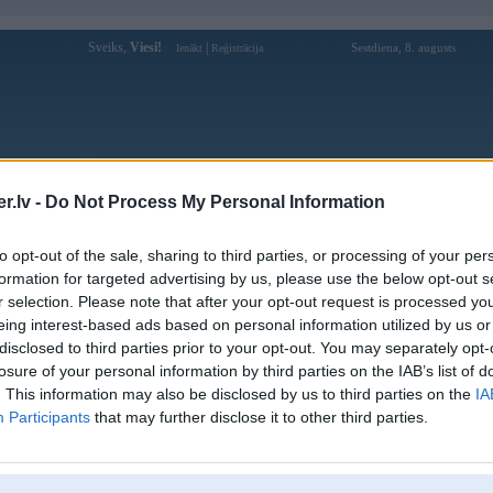
Sveiks,
Viesi!
|
Sestdiena, 8. augusts
Ienākt
Reģistrācija
Forums
Galerijas
Reģistrācija
Lietotāji
Meklētājs
.lv -
Do Not Process My Personal Information
Lietotāja LR profils
to opt-out of the sale, sharing to third parties, or processing of your per
formation for targeted advertising by us, please use the below opt-out s
Pēdējo reizi manīts: 08. Jul 2021, 10:37
r selection. Please note that after your opt-out request is processed y
eing interest-based ads based on personal information utilized by us or
Lietotājvārds:
LR
disclosed to third parties prior to your opt-out. You may separately opt-
Ziņojumi forumā:
46
losure of your personal information by third parties on the IAB’s list of
Pēdējie ziņojumi forumā
[
]
. This information may also be disclosed by us to third parties on the
IA
Participants
that may further disclose it to other third parties.