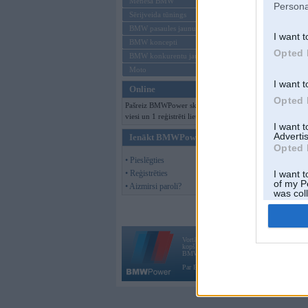
Mēneša BMW
Persona
Sērijveida tūnings
BMW pasaules jaunumi
I want t
BMW koncepti
Opted 
BMW konkurentu jaunumi
Moto
I want t
Online
Opted 
Pašreiz BMWPower skatās 119
viesi un 1 reģistrēti lietotāji.
I want 
Advertis
Ienākt BMWPower
Opted 
• Pieslēgties
• Reģistrēties
I want t
of my P
• Aizmirsi paroli?
was col
Opted 
Vortāls BMWPower.lv darbojas
kopš 2002. gada 14. maija. Tas nav auto klubs
BMW AG.
Par BMWPower
|
Kontakti
|
Reklāma