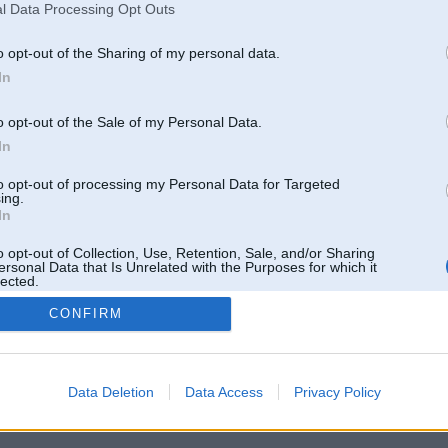
l Data Processing Opt Outs
o opt-out of the Sharing of my personal data.
In
o opt-out of the Sale of my Personal Data.
In
to opt-out of processing my Personal Data for Targeted
ing.
In
o opt-out of Collection, Use, Retention, Sale, and/or Sharing
ersonal Data that Is Unrelated with the Purposes for which it
lected.
Out
CONFIRM
 un nav saistīts ar
Galvena
|
Forums
|
Galerijas
|
Reģistrācija
|
Lietotaāji
|
Meklētājs
|
Reklā
Data Deletion
Data Access
Privacy Policy