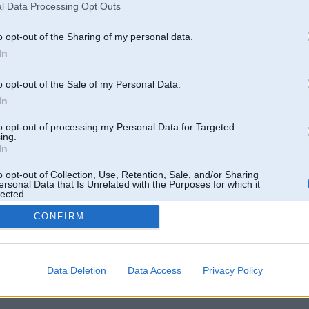
Pēdējie ziņojumi forumā
l Data Processing Opt Outs
[
]
o opt-out of the Sharing of my personal data.
In
o opt-out of the Sale of my Personal Data.
In
to opt-out of processing my Personal Data for Targeted
ing.
In
o opt-out of Collection, Use, Retention, Sale, and/or Sharing
ersonal Data that Is Unrelated with the Purposes for which it
lected.
Out
CONFIRM
 un nav saistīts ar
Galvena
|
Forums
|
Galerijas
|
Reģistrācija
|
Lietotaāji
|
Meklētājs
|
Reklā
Data Deletion
Data Access
Privacy Policy