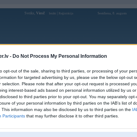
Sveiks,
Viesi!
|
Sestdiena, 8. augusts
Ienākt
Reģistrācija
Forums
Galerijas
Reģistrācija
Lietotāji
Meklētājs
.lv -
Do Not Process My Personal Information
Lietotāja LK9999net profils
to opt-out of the sale, sharing to third parties, or processing of your per
formation for targeted advertising by us, please use the below opt-out s
Pēdējo reizi manīts: 13. Jun 2025, 19:59
r selection. Please note that after your opt-out request is processed y
eing interest-based ads based on personal information utilized by us or
Lietotājvārds:
LK9999net
disclosed to third parties prior to your opt-out. You may separately opt-
Pilsēta:
Valmiera
losure of your personal information by third parties on the IAB’s list of
Braucu ar:
tutygu
. This information may also be disclosed by us to third parties on the
IA
Nodarbošanās:
HI88
Participants
that may further disclose it to other third parties.
Intereses:
dfh
Ziņojumi forumā:
0