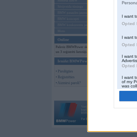
Mēneša BMW
Persona
Sērijveida tūnings
BMW pasaules jaunumi
I want t
BMW koncepti
Opted 
BMW konkurentu jaunumi
Moto
I want t
Online
Opted 
Pašreiz BMWPower skatās 77 viesi
un 3 reģistrēti lietotāji.
I want 
Advertis
Ienākt BMWPower
Opted 
• Pieslēgties
• Reģistrēties
I want t
of my P
• Aizmirsi paroli?
was col
Opted 
Vortāls BMWPower.lv darbojas
kopš 2002. gada 14. maija. Tas nav auto klubs
BMW AG.
Par BMWPower
|
Kontakti
|
Reklāma