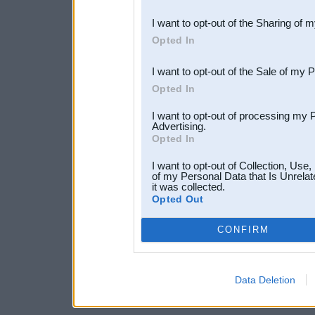
also be disclosed by us to 
I want to opt-out of the Sharing of 
Downstream Participants
th
Opted In
third parties.
I want to opt-out of the Sale of my 
Opted In
I want to opt-out of processing my 
Advertising.
Opted In
I want to opt-out of Collection, Use
of my Personal Data that Is Unrelat
it was collected.
Opted Out
CONFIRM
Data Deletion