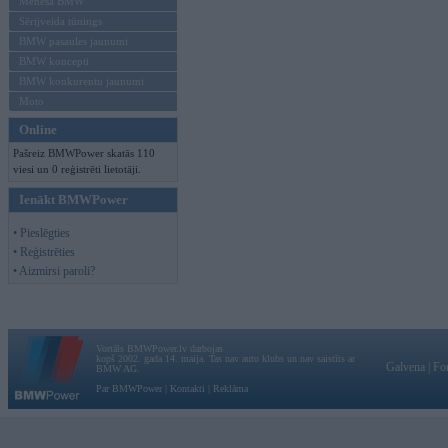
Mēneša BMW
Sērijveida tūnings
BMW pasaules jaunumi
BMW koncepti
BMW konkurentu jaunumi
Moto
Online
Pašreiz BMWPower skatās 110
viesi un 0 reģistrēti lietotāji.
Ienākt BMWPower
• Pieslēgties
• Reģistrēties
• Aizmirsi paroli?
Vortāls BMWPower.lv darbojas
kopš 2002. gada 14. maija. Tas nav auto klubs un nav saistīts ar
Galvena
|
Fo
BMW AG.
Par BMWPower
|
Kontakti
|
Reklāma