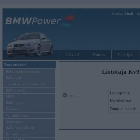
Sveiks,
Viesi!
Ie
Galvenā
Forums
Galerijas
Ziņas un raksti
Lietotāja Kv9
BMW modeļu jaunumi
BMW testi
Tehnoloģijas & sasniegumi
BMW Latvijā
Lietotājvārds:
Offline
MINI
Nodarbošanās:
Rolls-Royce
Ziņojumi forumā:
Pasākumi
Vadāmības tests
Autosports
BMWPower aktuāli
Reklāmas raksti