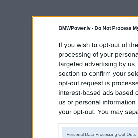
BMWPower.lv -
Do Not Process My
If you wish to opt-out of the
processing of your personal
targeted advertising by us
section to confirm your sel
opt-out request is proces
interest-based ads based o
us or personal information d
your opt-out. You may separ
disclosure of your personal
IAB’s list of downstream pa
Personal Data Processing Opt Outs