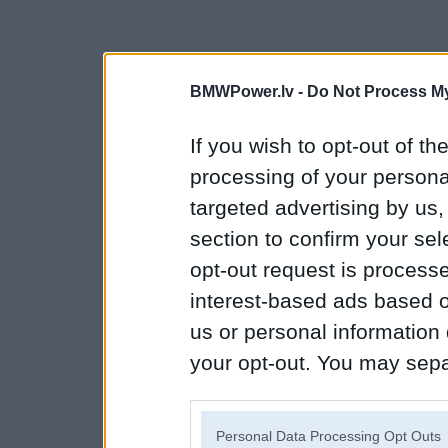
BMWPower.lv -
Do Not Process My
If you wish to opt-out of the
processing of your personal
targeted advertising by us
section to confirm your sel
opt-out request is proces
interest-based ads based o
us or personal information d
your opt-out. You may separ
disclosure of your personal
IAB’s list of downstream pa
Personal Data Processing Opt Outs