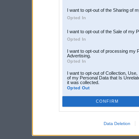
also be disclosed by us to 
I want to opt-out of the Sharing of 
Downstream Participants
th
Opted In
third parties.
I want to opt-out of the Sale of my 
Opted In
I want to opt-out of processing my 
Advertising.
Opted In
I want to opt-out of Collection, Use
of my Personal Data that Is Unrelat
it was collected.
Opted Out
CONFIRM
Data Deletion