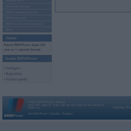
Mēneša BMW
Sērijveida tūnings
BMW pasaules jaunumi
BMW koncepti
BMW konkurentu jaunumi
Moto
Online
Pašreiz BMWPower skatās 206
viesi un 1 reģistrēti lietotāji.
Ienākt BMWPower
• Pieslēgties
• Reģistrēties
• Aizmirsi paroli?
Vortāls BMWPower.lv darbojas
kopš 2002. gada 14. maija. Tas nav auto klubs un nav saistīts ar
Galvena
|
Fo
BMW AG.
Par BMWPower
|
Kontakti
|
Reklāma