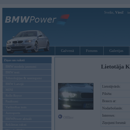
Sveiks,
Viesi!
Ie
Galvenā
Forums
Galerijas
Ziņas un raksti
Lietotāja K
BMW modeļu jaunumi
BMW testi
Tehnoloģijas & sasniegumi
BMW Latvijā
Lietotājvārds:
MINI
Pilsēta:
Rolls-Royce
Braucu ar:
Pasākumi
Vadāmības tests
Nodarbošanās:
Autosports
Intereses:
Offline
BMWPower aktuāli
Ziņojumi forumā:
Reklāmas raksti