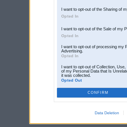
also be disclosed by us to 
I want to opt-out of the Sharing of 
Downstream Participants
th
Opted In
third parties.
I want to opt-out of the Sale of my 
Opted In
I want to opt-out of processing my 
Advertising.
Opted In
I want to opt-out of Collection, Use
of my Personal Data that Is Unrelat
it was collected.
Opted Out
CONFIRM
Data Deletion