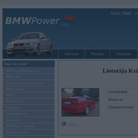
Sveiks,
Viesi!
Ie
Galvenā
Forums
Galerijas
Ziņas un raksti
Lietotāja Kri
BMW modeļu jaunumi
BMW testi
Tehnoloģijas & sasniegumi
BMW Latvijā
Lietotājvārds:
MINI
Braucu ar:
Rolls-Royce
Ziņojumi forumā:
Pasākumi
Vadāmības tests
Autosports
Offline
BMWPower aktuāli
Reklāmas raksti