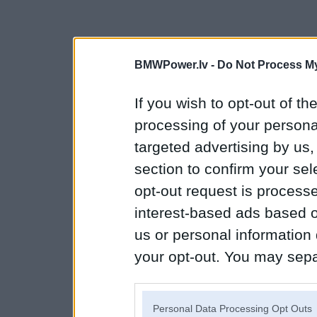
BMWPower.lv -
Do Not Process My
If you wish to opt-out of the
processing of your personal
targeted advertising by us
section to confirm your sel
opt-out request is proces
interest-based ads based o
us or personal information d
your opt-out. You may separ
disclosure of your personal
IAB’s list of downstream pa
Personal Data Processing Opt Outs