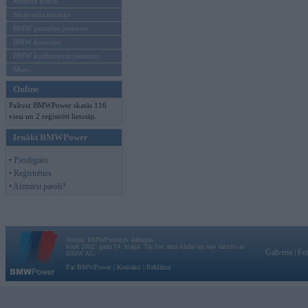
Mēneša BMW
Sērijveida tūnings
BMW pasaules jaunumi
BMW koncepti
BMW konkurentu jaunumi
Moto
Online
Pašreiz BMWPower skatās 116
viesi un 2 reģistrēti lietotāji.
Ienākt BMWPower
• Pieslēgties
• Reģistrēties
• Aizmirsi paroli?
Vortāls BMWPower.lv darbojas
kopš 2002. gada 14. maija. Tas nav auto klubs un nav saistīts ar
Galvena
|
Fo
BMW AG.
Par BMWPower
|
Kontakti
|
Reklāma