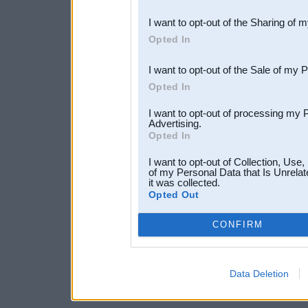
also be disclosed by us to 
I want to opt-out of the Sharing of 
Downstream Participants
th
Opted In
third parties.
I want to opt-out of the Sale of my 
Opted In
I want to opt-out of processing my 
Advertising.
Opted In
I want to opt-out of Collection, Use
of my Personal Data that Is Unrelat
it was collected.
Opted Out
CONFIRM
Data Deletion