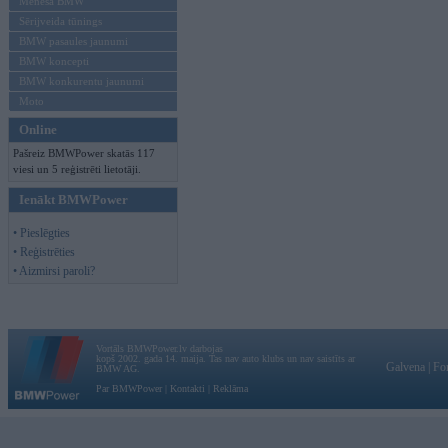
Mēneša BMW
Sērijveida tūnings
BMW pasaules jaunumi
BMW koncepti
BMW konkurentu jaunumi
Moto
Online
Pašreiz BMWPower skatās 117
viesi un 5 reģistrēti lietotāji.
Ienākt BMWPower
• Pieslēgties
• Reģistrēties
• Aizmirsi paroli?
Vortāls BMWPower.lv darbojas
kopš 2002. gada 14. maija. Tas nav auto klubs un nav saistīts ar
Galvena
|
Fo
BMW AG.
Par BMWPower
|
Kontakti
|
Reklāma