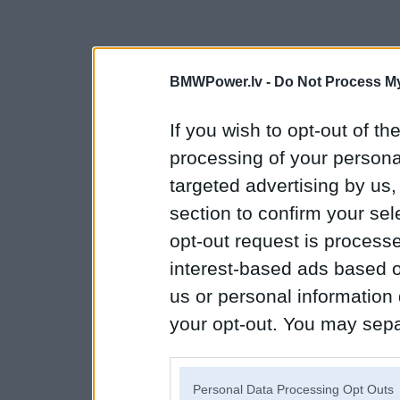
BMWPower.lv -
Do Not Process My
If you wish to opt-out of the
processing of your personal
targeted advertising by us
section to confirm your sel
opt-out request is proces
interest-based ads based o
us or personal information d
your opt-out. You may separ
disclosure of your personal
IAB’s list of downstream pa
Personal Data Processing Opt Outs