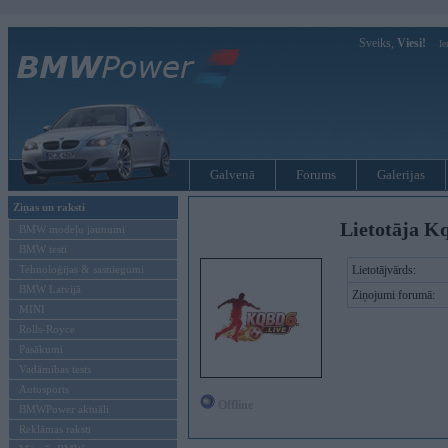
Sveiks,
Viesi!
Ie
Galvenā
Forums
Galerijas
Ziņas un raksti
Lietotāja Kq
BMW modeļu jaunumi
BMW testi
Tehnoloģijas & sasniegumi
Lietotājvārds:
BMW Latvijā
Ziņojumi forumā:
MINI
Rolls-Royce
Pasākumi
Vadāmības tests
Autosports
Offline
BMWPower aktuāli
Reklāmas raksti