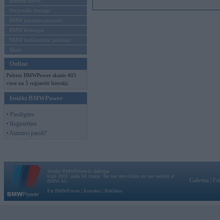
Mēneša BMW
Sērijveida tūnings
BMW pasaules jaunumi
BMW koncepti
BMW konkurentu jaunumi
Moto
Online
Pašreiz BMWPower skatās 403
viesi un 5 reģistrēti lietotāji.
Ienākt BMWPower
• Pieslēgties
• Reģistrēties
• Aizmirsi paroli?
Vortāls BMWPower.lv darbojas
kopš 2002. gada 14. maija. Tas nav auto klubs un nav saistīts ar
Galvena
|
Fo
BMW AG.
Par BMWPower
|
Kontakti
|
Reklāma