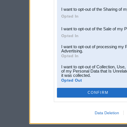
also be disclosed by us to 
I want to opt-out of the Sharing of 
Downstream Participants
th
Opted In
third parties.
I want to opt-out of the Sale of my 
Opted In
I want to opt-out of processing my 
Advertising.
Opted In
I want to opt-out of Collection, Use
of my Personal Data that Is Unrelat
it was collected.
Opted Out
CONFIRM
Data Deletion