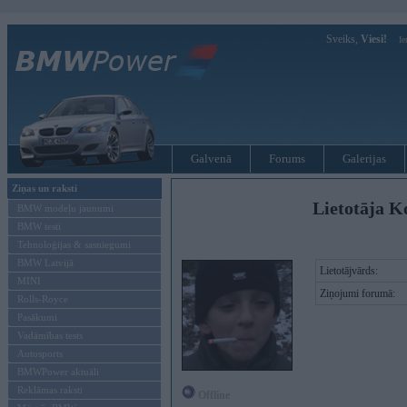
Sveiks,
Viesi!
Ie
Galvenā
Forums
Galerijas
Ziņas un raksti
Lietotāja K
BMW modeļu jaunumi
BMW testi
Tehnoloģijas & sasniegumi
BMW Latvijā
Lietotājvārds:
MINI
Ziņojumi forumā:
Rolls-Royce
Pasākumi
Vadāmības tests
Autosports
BMWPower aktuāli
Reklāmas raksti
Offline