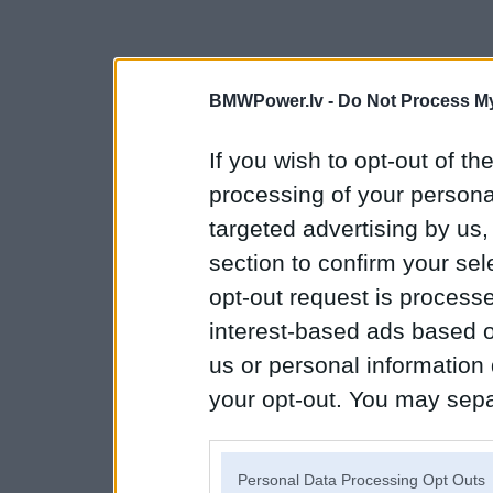
BMWPower.lv -
Do Not Process My
If you wish to opt-out of the
processing of your personal
targeted advertising by us
section to confirm your sel
opt-out request is proces
interest-based ads based o
us or personal information d
your opt-out. You may separ
disclosure of your personal
IAB’s list of downstream pa
Personal Data Processing Opt Outs