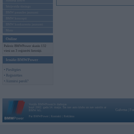
Mēneša BMW
Sērijveida tūnings
BMW pasaules jaunumi
BMW koncepti
BMW konkurentu jaunumi
Moto
Online
Pašreiz BMWPower skatās 132
viesi un 3 reģistrēti lietotāji.
Ienākt BMWPower
• Pieslēgties
• Reģistrēties
• Aizmirsi paroli?
Vortāls BMWPower.lv darbojas
kopš 2002. gada 14. maija. Tas nav auto klubs un nav saistīts ar
Galvena
|
Fo
BMW AG.
Par BMWPower
|
Kontakti
|
Reklāma