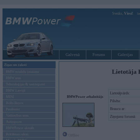
Sveiks,
Viesi!
Ie
Galvenā
Forums
Galerijas
Ziņas un raksti
Lietotāja 
BMW modeļu jaunumi
BMW testi
Tehnoloģijas & sasniegumi
BMW Latvijā
Lietotājvārds:
MINI
BMWPower atbalstītājs
Pilsēta:
Rolls-Royce
Braucu ar:
Pasākumi
Vadāmības tests
Ziņojumi forumā:
Autosports
BMWPower aktuāli
Reklāmas raksti
Offline