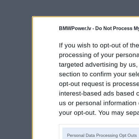
BMWPower.lv -
Do Not Process My
If you wish to opt-out of the
processing of your personal
targeted advertising by us
section to confirm your sel
opt-out request is proces
interest-based ads based o
us or personal information d
your opt-out. You may separ
disclosure of your personal
IAB’s list of downstream pa
Personal Data Processing Opt Outs