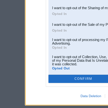
also be disclosed by us to 
I want to opt-out of the Sharing of 
Downstream Participants
th
Opted In
third parties.
I want to opt-out of the Sale of my 
Opted In
I want to opt-out of processing my 
Advertising.
Opted In
I want to opt-out of Collection, Use
of my Personal Data that Is Unrelat
it was collected.
Opted Out
CONFIRM
Data Deletion