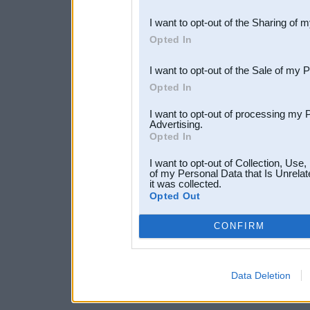
also be disclosed by us to 
I want to opt-out of the Sharing of 
Downstream Participants
th
Opted In
third parties.
I want to opt-out of the Sale of my 
Opted In
I want to opt-out of processing my 
Advertising.
Opted In
I want to opt-out of Collection, Use
of my Personal Data that Is Unrelat
it was collected.
Opted Out
CONFIRM
Data Deletion