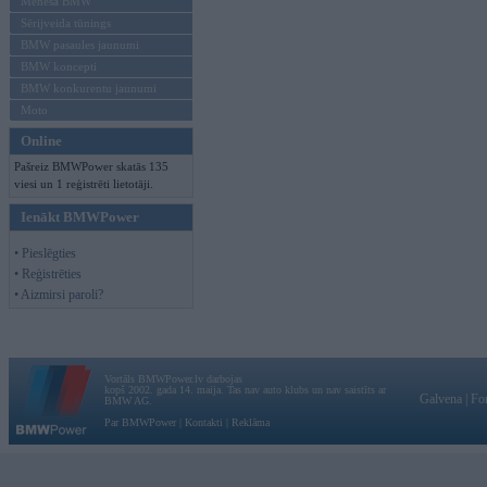
Mēneša BMW
Sērijveida tūnings
BMW pasaules jaunumi
BMW koncepti
BMW konkurentu jaunumi
Moto
Online
Pašreiz BMWPower skatās 135
viesi un 1 reģistrēti lietotāji.
Ienākt BMWPower
• Pieslēgties
• Reģistrēties
• Aizmirsi paroli?
Vortāls BMWPower.lv darbojas
kopš 2002. gada 14. maija. Tas nav auto klubs un nav saistīts ar
Galvena
|
Fo
BMW AG.
Par BMWPower
|
Kontakti
|
Reklāma