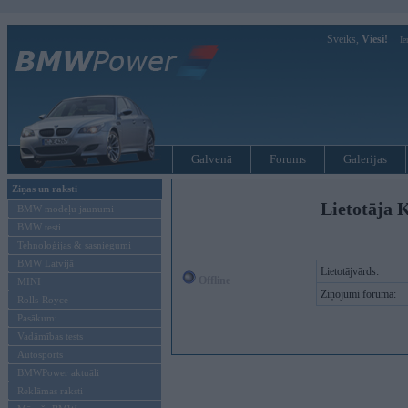
Sveiks,
Viesi!
Ie
Galvenā
Forums
Galerijas
Ziņas un raksti
Lietotāja 
BMW modeļu jaunumi
BMW testi
Tehnoloģijas & sasniegumi
BMW Latvijā
Lietotājvārds:
Offline
MINI
Ziņojumi forumā:
Rolls-Royce
Pasākumi
Vadāmības tests
Autosports
BMWPower aktuāli
Reklāmas raksti