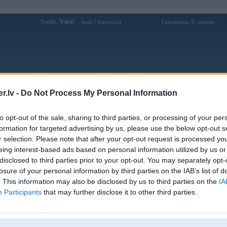
Sveiks,
Viesi!
|
Ceturtdiena, 6. augusts
Ienākt
Reģistrācija
Forums
Galerijas
Reģistrācija
Lietotāji
Meklētājs
.lv -
Do Not Process My Personal Information
Lietotāja Keonhacai5express profils
to opt-out of the sale, sharing to third parties, or processing of your per
formation for targeted advertising by us, please use the below opt-out s
Lietotājvārds:
Keonhacai5express
r selection. Please note that after your opt-out request is processed y
eing interest-based ads based on personal information utilized by us or
Ziņojumi forumā:
0
disclosed to third parties prior to your opt-out. You may separately opt-
Pēdējie ziņojumi forumā
[
]
losure of your personal information by third parties on the IAB’s list of
. This information may also be disclosed by us to third parties on the
IA
Participants
that may further disclose it to other third parties.