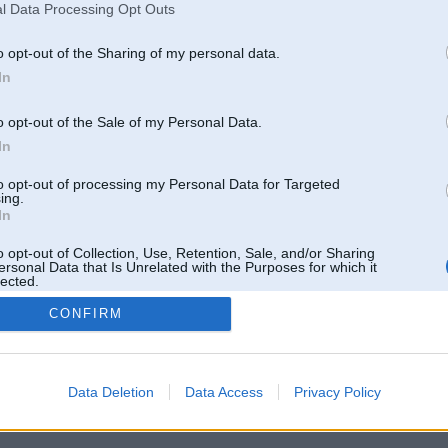
l Data Processing Opt Outs
o opt-out of the Sharing of my personal data.
In
o opt-out of the Sale of my Personal Data.
In
to opt-out of processing my Personal Data for Targeted
ing.
In
o opt-out of Collection, Use, Retention, Sale, and/or Sharing
ersonal Data that Is Unrelated with the Purposes for which it
lected.
Out
CONFIRM
 un nav saistīts ar
Galvena
|
Forums
|
Galerijas
|
Reģistrācija
|
Lietotaāji
|
Meklētājs
|
Reklā
Data Deletion
Data Access
Privacy Policy