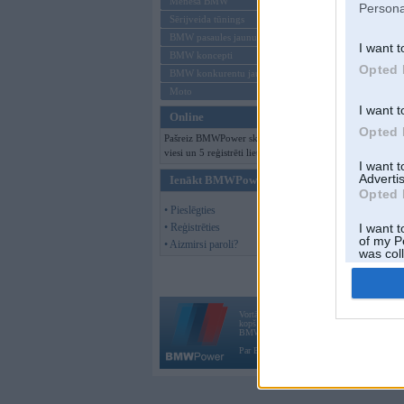
Mēneša BMW
Persona
Sērijveida tūnings
BMW pasaules jaunumi
I want t
BMW koncepti
Opted 
BMW konkurentu jaunumi
Moto
I want t
Online
Opted 
Pašreiz BMWPower skatās 163
viesi un 5 reģistrēti lietotāji.
I want 
Advertis
Ienākt BMWPower
Opted 
• Pieslēgties
• Reģistrēties
I want t
of my P
• Aizmirsi paroli?
was col
Opted 
Vortāls BMWPower.lv darbojas
kopš 2002. gada 14. maija. Tas nav auto klubs
BMW AG.
Par BMWPower
|
Kontakti
|
Reklāma