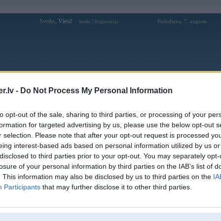
Sveiks,
Viesi!
|
Piektdiena, 7. augusts
Ienākt
Reģistrācija
Forums
Galerijas
Reģistrācija
Lietotāji
Meklētājs
.lv -
Do Not Process My Personal Information
Lietotāja Keobongda88org1vn profils
to opt-out of the sale, sharing to third parties, or processing of your per
formation for targeted advertising by us, please use the below opt-out s
Lietotājvārds:
Keobongda88org1vn
r selection. Please note that after your opt-out request is processed y
eing interest-based ads based on personal information utilized by us or
Ziņojumi forumā:
0
disclosed to third parties prior to your opt-out. You may separately opt-
Pēdējie ziņojumi forumā
[
]
losure of your personal information by third parties on the IAB’s list of
. This information may also be disclosed by us to third parties on the
IA
Participants
that may further disclose it to other third parties.