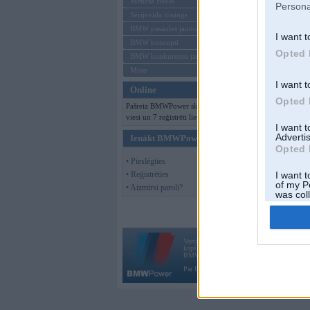
Mēneša BMW
Persona
Sērijveida tūnings
BMW pasaules jaunumi
I want t
BMW koncepti
Opted 
BMW konkurentu jaunumi
Moto
I want t
Online
Opted 
Pašreiz BMWPower skatās 133
viesi un 7 reģistrēti lietotāji.
I want 
Advertis
Ienākt BMWPower
Opted 
• Pieslēgties
• Reģistrēties
I want t
of my P
• Aizmirsi paroli?
was col
Opted 
Vortāls BMWPower.lv darbojas
kopš 2002. gada 14. maija. Tas nav auto klubs
BMW AG.
Par BMWPower
|
Kontakti
|
Reklāma