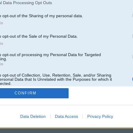
l Data Processing Opt Outs
o opt-out of the Sharing of my personal data.
In
o opt-out of the Sale of my Personal Data.
In
to opt-out of processing my Personal Data for Targeted
ing.
In
o opt-out of Collection, Use, Retention, Sale, and/or Sharing
ersonal Data that Is Unrelated with the Purposes for which it
lected.
Out
CONFIRM
 un nav saistīts ar
Galvena
|
Forums
|
Galerijas
|
Reģistrācija
|
Lietotaāji
|
Meklētājs
|
Reklā
Data Deletion
Data Access
Privacy Policy