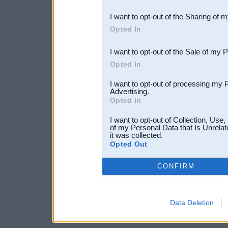
also be disclosed by us to 
I want to opt-out of the Sharing of 
Downstream Participants
th
Opted In
third parties.
I want to opt-out of the Sale of my 
Opted In
I want to opt-out of processing my 
Advertising.
Opted In
I want to opt-out of Collection, Use
of my Personal Data that Is Unrelat
it was collected.
Opted Out
CONFIRM
Data Deletion