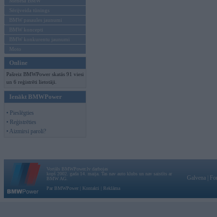
Mēneša BMW
Sērijveida tūnings
BMW pasaules jaunumi
BMW koncepti
BMW konkurentu jaunumi
Moto
Online
Pašreiz BMWPower skatās 91 viesi
un 6 reģistrēti lietotāji.
Ienākt BMWPower
• Pieslēgties
• Reģistrēties
• Aizmirsi paroli?
Vortāls BMWPower.lv darbojas
kopš 2002. gada 14. maija. Tas nav auto klubs un nav saistīts ar
Galvena
|
Fo
BMW AG.
Par BMWPower
|
Kontakti
|
Reklāma