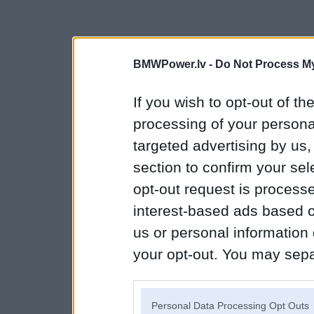
BMWPower.lv -
Do Not Process My
If you wish to opt-out of the
processing of your personal
targeted advertising by us
section to confirm your sel
opt-out request is proces
interest-based ads based o
us or personal information d
your opt-out. You may separ
disclosure of your personal
IAB’s list of downstream pa
Personal Data Processing Opt Outs