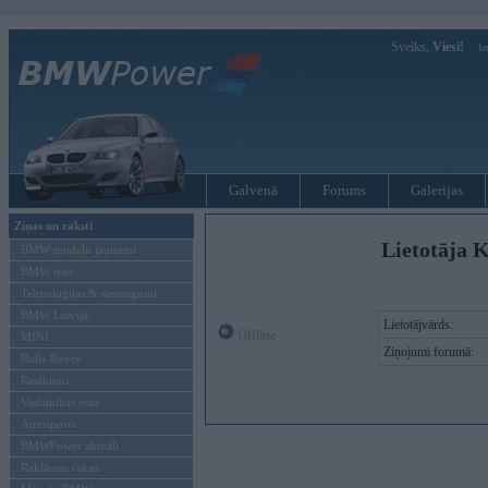
Sveiks,
Viesi!
Ie
Galvenā
Forums
Galerijas
Ziņas un raksti
Lietotāja K
BMW modeļu jaunumi
BMW testi
Tehnoloģijas & sasniegumi
BMW Latvijā
Lietotājvārds:
Offline
MINI
Ziņojumi forumā:
Rolls-Royce
Pasākumi
Vadāmības tests
Autosports
BMWPower aktuāli
Reklāmas raksti