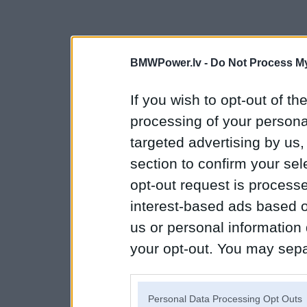
BMWPower.lv -
Do Not Process My
If you wish to opt-out of the
processing of your personal
targeted advertising by us
section to confirm your sel
opt-out request is proces
interest-based ads based o
us or personal information d
your opt-out. You may separ
disclosure of your personal
IAB’s list of downstream pa
Personal Data Processing Opt Outs