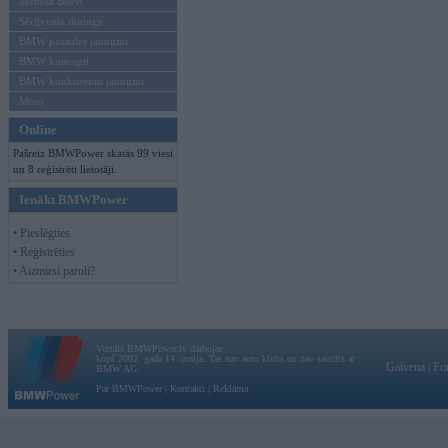
Mēneša BMW
Sērijveida tūnings
BMW pasaules jaunumi
BMW koncepti
BMW konkurentu jaunumi
Moto
Online
Pašreiz BMWPower skatās 99 viesi
un 8 reģistrēti lietotāji.
Ienākt BMWPower
• Pieslēgties
• Reģistrēties
• Aizmirsi paroli?
Vortāls BMWPower.lv darbojas
kopš 2002. gada 14. maija. Tas nav auto klubs un nav saistīts ar
Galvena
|
Fo
BMW AG.
Par BMWPower
|
Kontakti
|
Reklāma