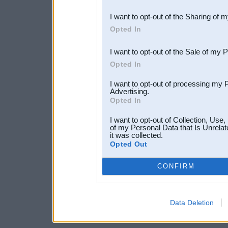
also be disclosed by us to 
I want to opt-out of the Sharing of 
Downstream Participants
th
Opted In
third parties.
I want to opt-out of the Sale of my 
Opted In
I want to opt-out of processing my 
Advertising.
Opted In
I want to opt-out of Collection, Use
of my Personal Data that Is Unrelat
it was collected.
Opted Out
CONFIRM
Data Deletion