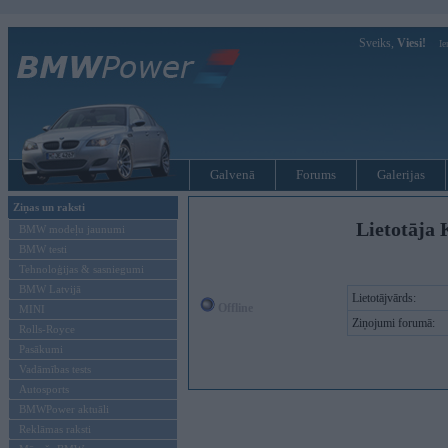
Sveiks,
Viesi!
Ie
Galvenā
Forums
Galerijas
Ziņas un raksti
Lietotāja 
BMW modeļu jaunumi
BMW testi
Tehnoloģijas & sasniegumi
BMW Latvijā
Lietotājvārds:
Offline
MINI
Ziņojumi forumā:
Rolls-Royce
Pasākumi
Vadāmības tests
Autosports
BMWPower aktuāli
Reklāmas raksti