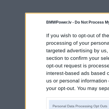
BMWPower.lv -
Do Not Process My
If you wish to opt-out of the
processing of your personal
targeted advertising by us
section to confirm your sel
opt-out request is proces
interest-based ads based o
us or personal information d
your opt-out. You may separ
disclosure of your personal
IAB’s list of downstream pa
Personal Data Processing Opt Outs