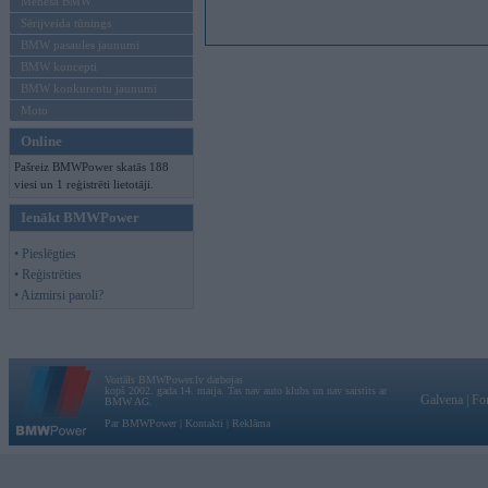
Mēneša BMW
Sērijveida tūnings
BMW pasaules jaunumi
BMW koncepti
BMW konkurentu jaunumi
Moto
Online
Pašreiz BMWPower skatās 188
viesi un 1 reģistrēti lietotāji.
Ienākt BMWPower
• Pieslēgties
• Reģistrēties
• Aizmirsi paroli?
Vortāls BMWPower.lv darbojas
kopš 2002. gada 14. maija. Tas nav auto klubs un nav saistīts ar
Galvena
|
Fo
BMW AG.
Par BMWPower
|
Kontakti
|
Reklāma