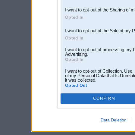
also be disclosed by us to 
I want to opt-out of the Sharing of 
Downstream Participants
th
Opted In
third parties.
I want to opt-out of the Sale of my 
Opted In
I want to opt-out of processing my 
Advertising.
Opted In
I want to opt-out of Collection, Use
of my Personal Data that Is Unrelat
it was collected.
Opted Out
CONFIRM
Data Deletion