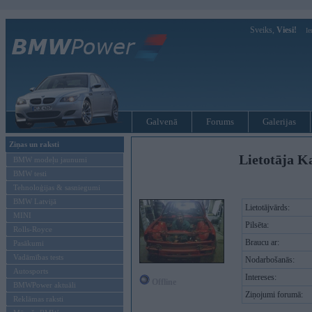
Sveiks,
Viesi!
Ie
Galvenā
Forums
Galerijas
Ziņas un raksti
Lietotāja K
BMW modeļu jaunumi
BMW testi
Tehnoloģijas & sasniegumi
BMW Latvijā
Lietotājvārds:
MINI
Pilsēta:
Rolls-Royce
Braucu ar:
Pasākumi
Vadāmības tests
Nodarbošanās:
Autosports
Intereses:
Offline
BMWPower aktuāli
Ziņojumi forumā:
Reklāmas raksti