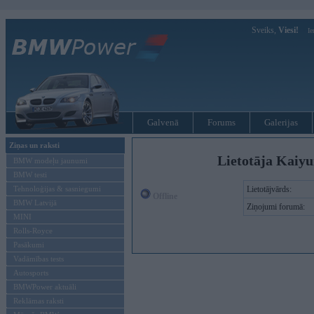
Sveiks,
Viesi!
Ie
Galvenā
Forums
Galerijas
Ziņas un raksti
Lietotāja Kaiy
BMW modeļu jaunumi
BMW testi
Tehnoloģijas & sasniegumi
Lietotājvārds:
Offline
BMW Latvijā
Ziņojumi forumā:
MINI
Rolls-Royce
Pasākumi
Vadāmības tests
Autosports
BMWPower aktuāli
Reklāmas raksti