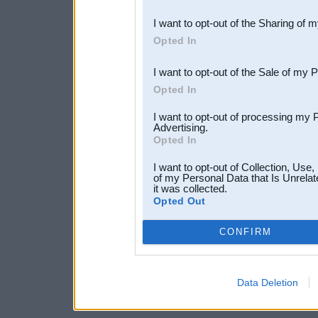
also be disclosed by us to 
I want to opt-out of the Sharing of 
Downstream Participants
th
Opted In
third parties.
I want to opt-out of the Sale of my 
Opted In
I want to opt-out of processing my 
Advertising.
Opted In
I want to opt-out of Collection, Use
of my Personal Data that Is Unrelat
it was collected.
Opted Out
CONFIRM
Data Deletion