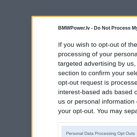
BMWPower.lv -
Do Not Process My
If you wish to opt-out of the
processing of your personal
targeted advertising by us
section to confirm your sel
opt-out request is proces
interest-based ads based o
us or personal information d
your opt-out. You may separ
disclosure of your personal
IAB’s list of downstream pa
Personal Data Processing Opt Outs