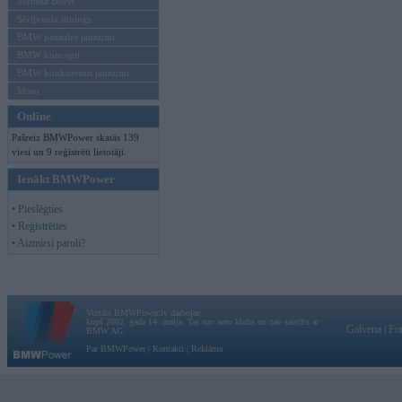
Mēneša BMW
Sērijveida tūnings
BMW pasaules jaunumi
BMW koncepti
BMW konkurentu jaunumi
Moto
Online
Pašreiz BMWPower skatās 139
viesi un 9 reģistrēti lietotāji.
Ienākt BMWPower
• Pieslēgties
• Reģistrēties
• Aizmirsi paroli?
Vortāls BMWPower.lv darbojas
kopš 2002. gada 14. maija. Tas nav auto klubs un nav saistīts ar
Galvena
|
Fo
BMW AG.
Par BMWPower
|
Kontakti
|
Reklāma