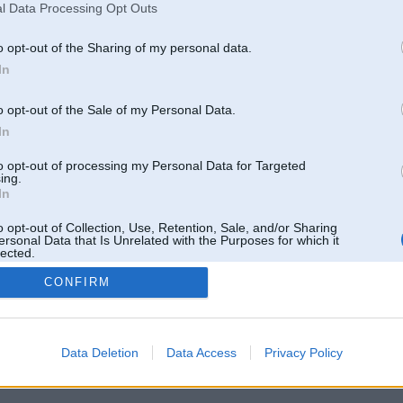
l Data Processing Opt Outs
o opt-out of the Sharing of my personal data.
In
o opt-out of the Sale of my Personal Data.
In
to opt-out of processing my Personal Data for Targeted
ing.
In
o opt-out of Collection, Use, Retention, Sale, and/or Sharing
ersonal Data that Is Unrelated with the Purposes for which it
lected.
Out
CONFIRM
 un nav saistīts ar
Galvena
|
Forums
|
Galerijas
|
Reģistrācija
|
Lietotaāji
|
Meklētājs
|
Reklā
Data Deletion
Data Access
Privacy Policy