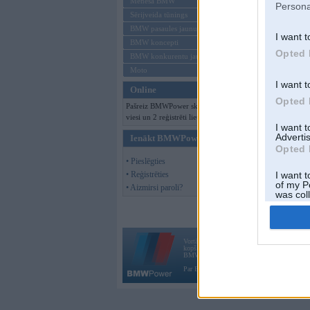
Mēneša BMW
Persona
Sērijveida tūnings
BMW pasaules jaunumi
I want t
BMW koncepti
Opted 
BMW konkurentu jaunumi
Moto
I want t
Online
Opted 
Pašreiz BMWPower skatās 140
viesi un 2 reģistrēti lietotāji.
I want 
Advertis
Ienākt BMWPower
Opted 
• Pieslēgties
• Reģistrēties
I want t
of my P
• Aizmirsi paroli?
was col
Opted 
Vortāls BMWPower.lv darbojas
kopš 2002. gada 14. maija. Tas nav auto klubs
BMW AG.
Par BMWPower
|
Kontakti
|
Reklāma