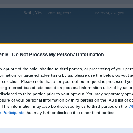
Sveiks,
Viesi!
|
Piektdiena, 7. augusts
Ienākt
Reģistrācija
Forums
Galerijas
Reģistrācija
Lietotāji
Meklētājs
.lv -
Do Not Process My Personal Information
Lietotāja Kaiyuan88org1 profils
to opt-out of the sale, sharing to third parties, or processing of your per
formation for targeted advertising by us, please use the below opt-out s
Pēdējo reizi manīts: 18. Apr 2026, 13:07
r selection. Please note that after your opt-out request is processed y
eing interest-based ads based on personal information utilized by us or
Lietotājvārds:
Kaiyuan88org1
disclosed to third parties prior to your opt-out. You may separately opt-
Nodarbošanās:
开元棋牌
losure of your personal information by third parties on the IAB’s list of
Ziņojumi forumā:
0
. This information may also be disclosed by us to third parties on the
IA
Participants
that may further disclose it to other third parties.
Pēdējie ziņojumi forumā
[
]