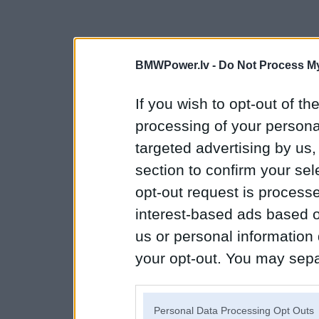
BMWPower.lv -
Do Not Process My
If you wish to opt-out of the
processing of your personal
targeted advertising by us
section to confirm your sel
opt-out request is proces
interest-based ads based o
us or personal information d
your opt-out. You may separ
disclosure of your personal
IAB’s list of downstream pa
Personal Data Processing Opt Outs