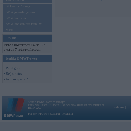
Mēneša BMW
Sērijveida tūnings
BMW pasaules jaunumi
BMW koncepti
BMW konkurentu jaunumi
Moto
Online
Pašreiz BMWPower skatās 122
viesi un 7 reģistrēti lietotāji.
Ienākt BMWPower
• Pieslēgties
• Reģistrēties
• Aizmirsi paroli?
Vortāls BMWPower.lv darbojas
kopš 2002. gada 14. maija. Tas nav auto klubs un nav saistīts ar
Galvena
|
Fo
BMW AG.
Par BMWPower
|
Kontakti
|
Reklāma