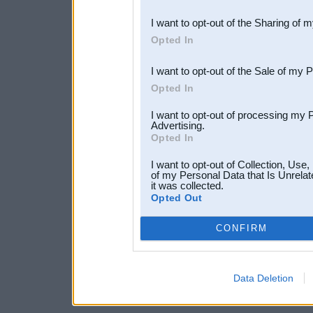
also be disclosed by us to 
I want to opt-out of the Sharing of 
Downstream Participants
th
Opted In
third parties.
I want to opt-out of the Sale of my 
Opted In
I want to opt-out of processing my 
Advertising.
Opted In
I want to opt-out of Collection, Use
of my Personal Data that Is Unrelat
it was collected.
Opted Out
CONFIRM
Data Deletion