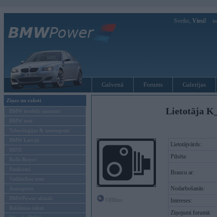
Sveiks,
Viesi!
Ie
Galvenā
Forums
Galerijas
Ziņas un raksti
Lietotāja K
BMW modeļu jaunumi
BMW testi
Tehnoloģijas & sasniegumi
BMW Latvijā
Lietotājvārds:
MINI
Pilsēta:
Rolls-Royce
Pasākumi
Braucu ar:
Vadāmības tests
Nodarbošanās:
Autosports
BMWPower aktuāli
Offline
Intereses:
Reklāmas raksti
Ziņojumi forumā: