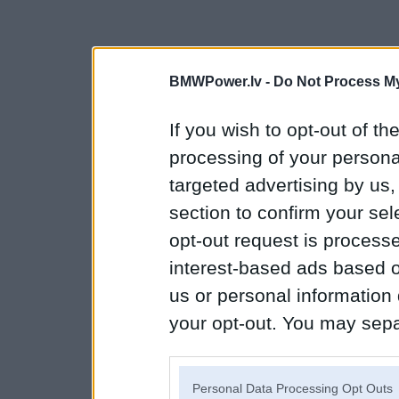
BMWPower.lv -
Do Not Process My
If you wish to opt-out of the
processing of your personal
targeted advertising by us
section to confirm your sel
opt-out request is proces
interest-based ads based o
us or personal information d
your opt-out. You may separ
disclosure of your personal
IAB’s list of downstream pa
Personal Data Processing Opt Outs