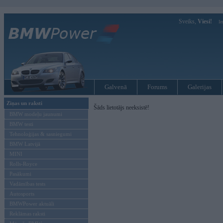
Sveiks,
Viesi!
Ie
Galvenā
Forums
Galerijas
Ziņas un raksti
Šāds lietotājs neeksistē!
BMW modeļu jaunumi
BMW testi
Tehnoloģijas & sasniegumi
BMW Latvijā
MINI
Rolls-Royce
Pasākumi
Vadāmības tests
Autosports
BMWPower aktuāli
Reklāmas raksti