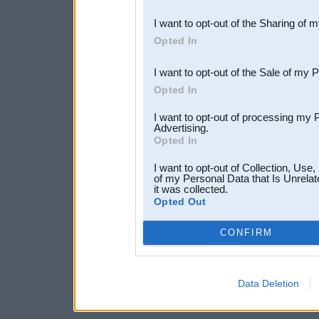
also be disclosed by us to 
I want to opt-out of the Sharing of 
Downstream Participants
th
Opted In
third parties.
I want to opt-out of the Sale of my 
Opted In
I want to opt-out of processing my 
Advertising.
Opted In
I want to opt-out of Collection, Use
of my Personal Data that Is Unrelat
it was collected.
Opted Out
CONFIRM
Data Deletion