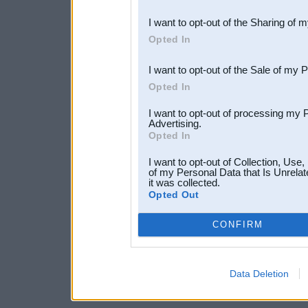
also be disclosed by us to 
I want to opt-out of the Sharing of 
Downstream Participants
th
Opted In
third parties.
I want to opt-out of the Sale of my 
Opted In
I want to opt-out of processing my 
Advertising.
Opted In
I want to opt-out of Collection, Use
of my Personal Data that Is Unrelat
it was collected.
Opted Out
CONFIRM
Data Deletion