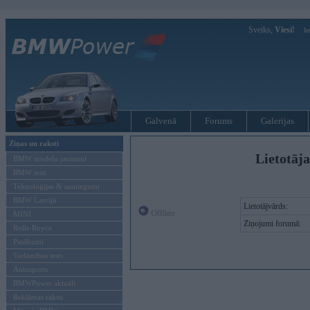
Sveiks,
Viesi!
Ie
Galvenā
Forums
Galerijas
Ziņas un raksti
Lietotāj
BMW modeļu jaunumi
BMW testi
Tehnoloģijas & sasniegumi
BMW Latvijā
Lietotājvārds:
Offline
MINI
Ziņojumi forumā:
Rolls-Royce
Pasākumi
Vadāmības tests
Autosports
BMWPower aktuāli
Reklāmas raksti