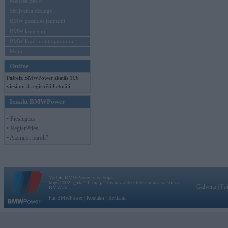
Mēneša BMW
Sērijveida tūnings
BMW pasaules jaunumi
BMW koncepti
BMW konkurentu jaunumi
Moto
Online
Pašreiz BMWPower skatās 106
viesi un 3 reģistrēti lietotāji.
Ienākt BMWPower
• Pieslēgties
• Reģistrēties
• Aizmirsi paroli?
Vortāls BMWPower.lv darbojas
kopš 2002. gada 14. maija. Tas nav auto klubs un nav saistīts ar
Galvena
|
Fo
BMW AG.
Par BMWPower
|
Kontakti
|
Reklāma