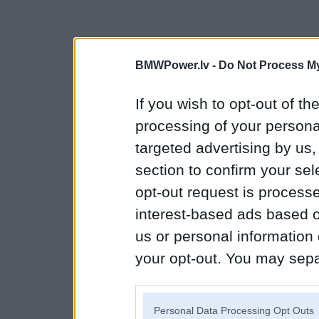
BMWPower.lv -
Do Not Process My
If you wish to opt-out of the
processing of your personal
targeted advertising by us
section to confirm your sel
opt-out request is proces
interest-based ads based o
us or personal information d
your opt-out. You may separ
disclosure of your personal
IAB’s list of downstream pa
Personal Data Processing Opt Outs