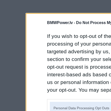
BMWPower.lv -
Do Not Process My
If you wish to opt-out of the
processing of your personal
targeted advertising by us
section to confirm your sel
opt-out request is proces
interest-based ads based o
us or personal information d
your opt-out. You may separ
disclosure of your personal
IAB’s list of downstream pa
Personal Data Processing Opt Outs