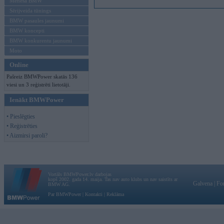
Mēneša BMW
Sērijveida tūnings
BMW pasaules jaunumi
BMW koncepti
BMW konkurentu jaunumi
Moto
Online
Pašreiz BMWPower skatās 136
viesi un 3 reģistrēti lietotāji.
Ienākt BMWPower
• Pieslēgties
• Reģistrēties
• Aizmirsi paroli?
Vortāls BMWPower.lv darbojas
kopš 2002. gada 14. maija. Tas nav auto klubs un nav saistīts ar
Galvena
|
Fo
BMW AG.
Par BMWPower
|
Kontakti
|
Reklāma