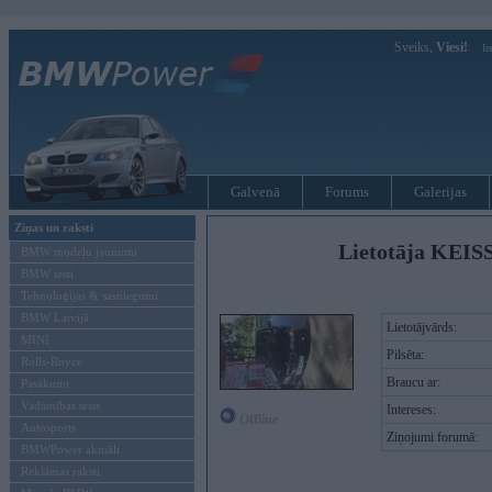
Sveiks,
Viesi!
Ie
Galvenā
Forums
Galerijas
Ziņas un raksti
Lietotāja KEIS
BMW modeļu jaunumi
BMW testi
Tehnoloģijas & sasniegumi
BMW Latvijā
Lietotājvārds:
MINI
Pilsēta:
Rolls-Royce
Braucu ar:
Pasākumi
Vadāmības tests
Intereses:
Offline
Autosports
Ziņojumi forumā:
BMWPower aktuāli
Reklāmas raksti