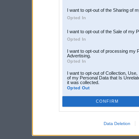
also be disclosed by us to 
I want to opt-out of the Sharing of 
Downstream Participants
th
Opted In
third parties.
I want to opt-out of the Sale of my 
Opted In
I want to opt-out of processing my 
Advertising.
Opted In
I want to opt-out of Collection, Use
of my Personal Data that Is Unrelat
it was collected.
Opted Out
CONFIRM
Data Deletion