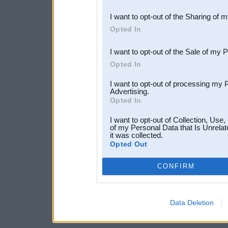
also be disclosed by us to 
I want to opt-out of the Sharing of 
Downstream Participants
th
Opted In
third parties.
I want to opt-out of the Sale of my 
Opted In
I want to opt-out of processing my 
Advertising.
Opted In
I want to opt-out of Collection, Use
of my Personal Data that Is Unrelat
it was collected.
Opted Out
CONFIRM
Data Deletion