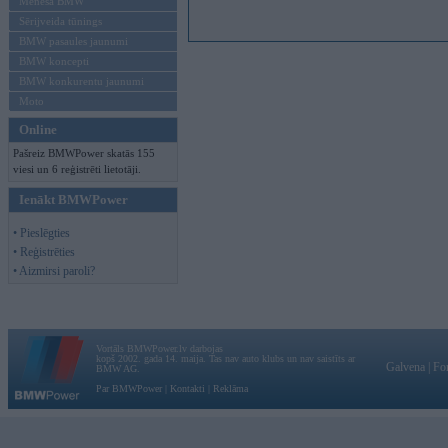
Mēneša BMW
Sērijveida tūnings
BMW pasaules jaunumi
BMW koncepti
BMW konkurentu jaunumi
Moto
Online
Pašreiz BMWPower skatās 155
viesi un 6 reģistrēti lietotāji.
Ienākt BMWPower
• Pieslēgties
• Reģistrēties
• Aizmirsi paroli?
Vortāls BMWPower.lv darbojas
kopš 2002. gada 14. maija. Tas nav auto klubs un nav saistīts ar
Galvena
|
Fo
BMW AG.
Par BMWPower
|
Kontakti
|
Reklāma