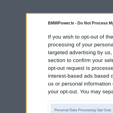
BMWPower.lv -
Do Not Process My
If you wish to opt-out of the
processing of your personal
targeted advertising by us
section to confirm your sel
opt-out request is proces
interest-based ads based o
us or personal information d
your opt-out. You may separ
disclosure of your personal
IAB’s list of downstream pa
Personal Data Processing Opt Outs