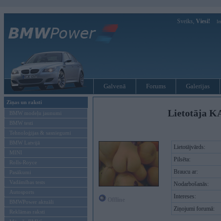
Sveiks,
Viesi!
Ie
Galvenā
Forums
Galerijas
Ziņas un raksti
Lietotāja K
BMW modeļu jaunumi
BMW testi
Tehnoloģijas & sasniegumi
BMW Latvijā
Lietotājvārds:
MINI
Pilsēta:
Rolls-Royce
Braucu ar:
Pasākumi
Vadāmības tests
Nodarbošanās:
Autosports
Intereses:
Offline
BMWPower aktuāli
Ziņojumi forumā:
Reklāmas raksti