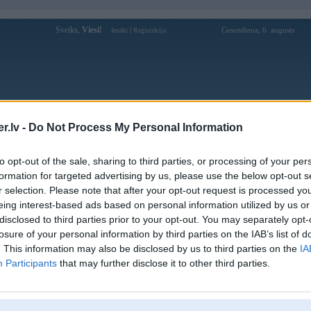
Sveiks,
Viesi!
|
Ceturtdiena, 6. augusts
Ienākt
Reģistrācija
Forums
Galerijas
Reģistrācija
Lietotāji
Meklētājs
.lv -
Do Not Process My Personal Information
Lietotāja K55best profils
to opt-out of the sale, sharing to third parties, or processing of your per
formation for targeted advertising by us, please use the below opt-out s
Lietotājvārds:
K55best
r selection. Please note that after your opt-out request is processed y
eing interest-based ads based on personal information utilized by us or
Ziņojumi forumā:
0
disclosed to third parties prior to your opt-out. You may separately opt-
Pēdējie ziņojumi forumā
[
]
losure of your personal information by third parties on the IAB’s list of
. This information may also be disclosed by us to third parties on the
IA
Participants
that may further disclose it to other third parties.