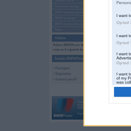
Mēneša BMW
Persona
Sērijveida tūnings
BMW pasaules jaunumi
I want t
BMW koncepti
Opted 
BMW konkurentu jaunumi
Moto
I want t
Online
Opted 
Pašreiz BMWPower skatās 202
viesi un 0 reģistrēti lietotāji.
I want 
Advertis
Ienākt BMWPower
Opted 
• Pieslēgties
• Reģistrēties
I want t
of my P
• Aizmirsi paroli?
was col
Opted 
Vortāls BMWPower.lv darbojas
kopš 2002. gada 14. maija. Tas nav auto klubs
BMW AG.
Par BMWPower
|
Kontakti
|
Reklāma