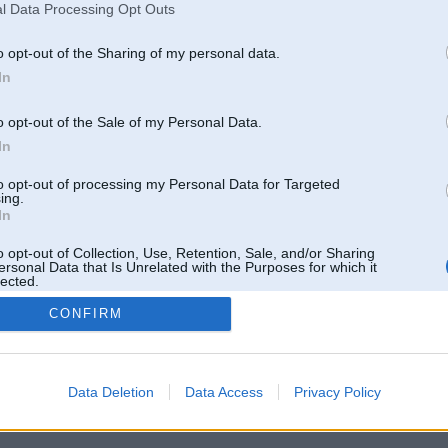
l Data Processing Opt Outs
o opt-out of the Sharing of my personal data.
In
o opt-out of the Sale of my Personal Data.
In
to opt-out of processing my Personal Data for Targeted
ing.
In
o opt-out of Collection, Use, Retention, Sale, and/or Sharing
ersonal Data that Is Unrelated with the Purposes for which it
lected.
Out
CONFIRM
 un nav saistīts ar
Galvena
|
Forums
|
Galerijas
|
Reģistrācija
|
Lietotaāji
|
Meklētājs
|
Reklā
Data Deletion
Data Access
Privacy Policy