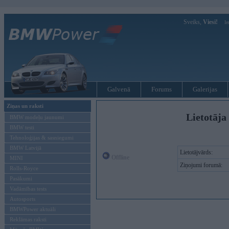
Sveiks,
Viesi!
Ie
Galvenā
Forums
Galerijas
Ziņas un raksti
Lietotāja 
BMW modeļu jaunumi
BMW testi
Tehnoloģijas & sasniegumi
BMW Latvijā
Lietotājvārds:
Offline
MINI
Ziņojumi forumā:
Rolls-Royce
Pasākumi
Vadāmības tests
Autosports
BMWPower aktuāli
Reklāmas raksti