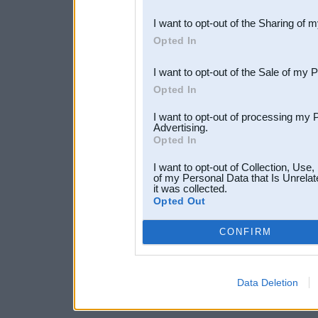
also be disclosed by us to 
I want to opt-out of the Sharing of 
Downstream Participants
th
Opted In
third parties.
I want to opt-out of the Sale of my 
Opted In
I want to opt-out of processing my 
Advertising.
Opted In
I want to opt-out of Collection, Use
of my Personal Data that Is Unrelat
it was collected.
Opted Out
CONFIRM
Data Deletion