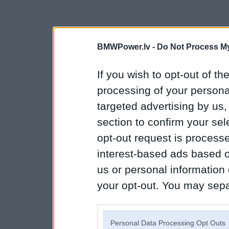
BMWPower.lv -
Do Not Process My
If you wish to opt-out of the
processing of your personal
targeted advertising by us
section to confirm your sel
opt-out request is proces
interest-based ads based o
us or personal information d
your opt-out. You may separ
disclosure of your personal
IAB’s list of downstream pa
Personal Data Processing Opt Outs