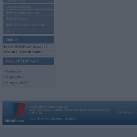
Mēneša BMW
Sērijveida tūnings
BMW pasaules jaunumi
BMW koncepti
BMW konkurentu jaunumi
Moto
Online
Pašreiz BMWPower skatās 122
viesi un 1 reģistrēti lietotāji.
Ienākt BMWPower
• Pieslēgties
• Reģistrēties
• Aizmirsi paroli?
Vortāls BMWPower.lv darbojas
kopš 2002. gada 14. maija. Tas nav auto klubs un nav saistīts ar
Galvena
|
Fo
BMW AG.
Par BMWPower
|
Kontakti
|
Reklāma