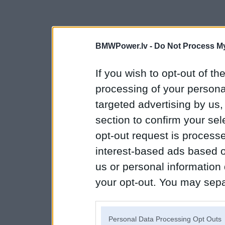
BMWPower.lv -
Do Not Process My
If you wish to opt-out of the
processing of your personal
targeted advertising by us
section to confirm your sel
opt-out request is proces
interest-based ads based o
us or personal information d
your opt-out. You may separ
disclosure of your personal
IAB’s list of downstream pa
Personal Data Processing Opt Outs