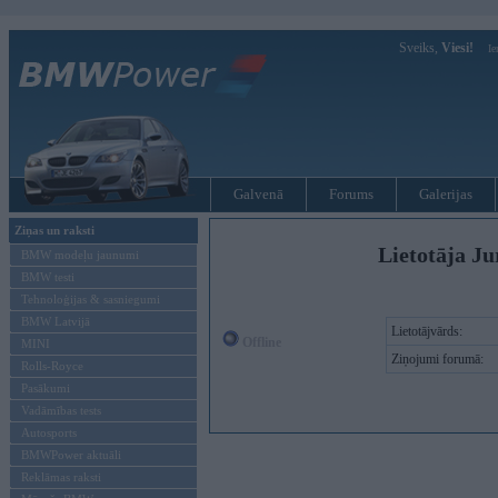
Sveiks,
Viesi!
Ie
Galvenā
Forums
Galerijas
Ziņas un raksti
Lietotāja Ju
BMW modeļu jaunumi
BMW testi
Tehnoloģijas & sasniegumi
BMW Latvijā
Lietotājvārds:
Offline
MINI
Ziņojumi forumā:
Rolls-Royce
Pasākumi
Vadāmības tests
Autosports
BMWPower aktuāli
Reklāmas raksti