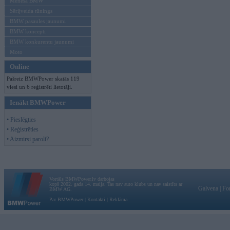
Mēneša BMW
Sērijveida tūnings
BMW pasaules jaunumi
BMW koncepti
BMW konkurentu jaunumi
Moto
Online
Pašreiz BMWPower skatās 119
viesi un 6 reģistrēti lietotāji.
Ienākt BMWPower
• Pieslēgties
• Reģistrēties
• Aizmirsi paroli?
Vortāls BMWPower.lv darbojas
kopš 2002. gada 14. maija. Tas nav auto klubs un nav saistīts ar
Galvena
|
Fo
BMW AG.
Par BMWPower
|
Kontakti
|
Reklāma