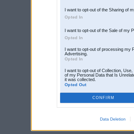
also be disclosed by us to 
I want to opt-out of the Sharing of 
Downstream Participants
th
Opted In
third parties.
I want to opt-out of the Sale of my 
Opted In
I want to opt-out of processing my 
Advertising.
Opted In
I want to opt-out of Collection, Use
of my Personal Data that Is Unrelat
it was collected.
Opted Out
CONFIRM
Data Deletion