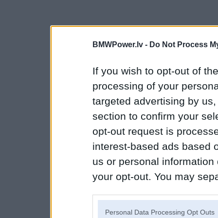
BMWPower.lv -
Do Not Process My
If you wish to opt-out of the
processing of your personal
targeted advertising by us
section to confirm your sel
opt-out request is proces
interest-based ads based o
us or personal information d
your opt-out. You may separ
disclosure of your personal
IAB’s list of downstream pa
Personal Data Processing Opt Outs