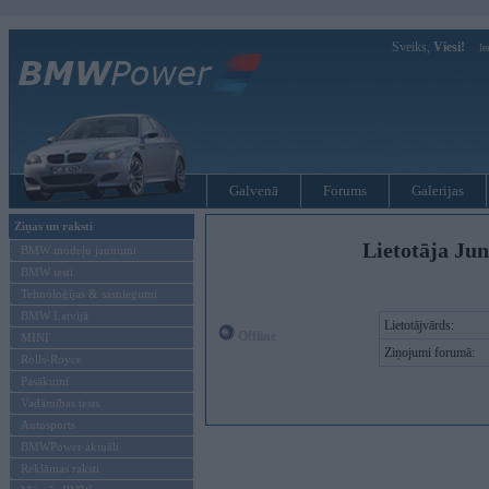
Sveiks,
Viesi!
Ie
Galvenā
Forums
Galerijas
Ziņas un raksti
Lietotāja Jun
BMW modeļu jaunumi
BMW testi
Tehnoloģijas & sasniegumi
BMW Latvijā
Lietotājvārds:
Offline
MINI
Ziņojumi forumā:
Rolls-Royce
Pasākumi
Vadāmības tests
Autosports
BMWPower aktuāli
Reklāmas raksti