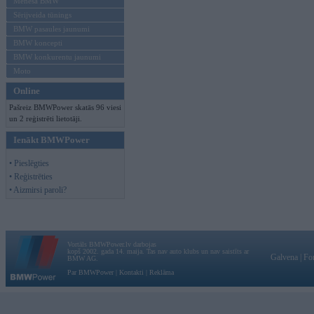
Mēneša BMW
Sērijveida tūnings
BMW pasaules jaunumi
BMW koncepti
BMW konkurentu jaunumi
Moto
Online
Pašreiz BMWPower skatās 96 viesi
un 2 reģistrēti lietotāji.
Ienākt BMWPower
• Pieslēgties
• Reģistrēties
• Aizmirsi paroli?
Vortāls BMWPower.lv darbojas
kopš 2002. gada 14. maija. Tas nav auto klubs un nav saistīts ar
Galvena
|
Fo
BMW AG.
Par BMWPower
|
Kontakti
|
Reklāma