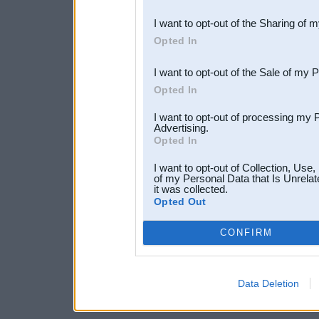
also be disclosed by us to 
I want to opt-out of the Sharing of 
Downstream Participants
th
Opted In
third parties.
I want to opt-out of the Sale of my 
Opted In
I want to opt-out of processing my 
Advertising.
Opted In
I want to opt-out of Collection, Use
of my Personal Data that Is Unrelat
it was collected.
Opted Out
CONFIRM
Data Deletion