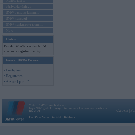
Mēneša BMW
Sērijveida tūnings
BMW pasaules jaunumi
BMW koncepti
BMW konkurentu jaunumi
Moto
Online
Pašreiz BMWPower skatās 150
viesi un 2 reģistrēti lietotāji.
Ienākt BMWPower
• Pieslēgties
• Reģistrēties
• Aizmirsi paroli?
Vortāls BMWPower.lv darbojas
kopš 2002. gada 14. maija. Tas nav auto klubs un nav saistīts ar
Galvena
|
Fo
BMW AG.
Par BMWPower
|
Kontakti
|
Reklāma