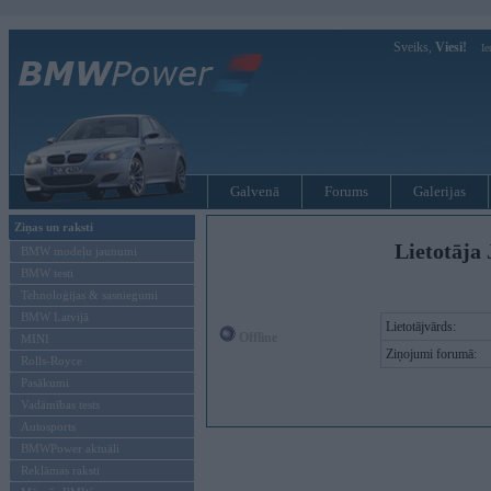
Sveiks,
Viesi!
Ie
Galvenā
Forums
Galerijas
Ziņas un raksti
Lietotāja 
BMW modeļu jaunumi
BMW testi
Tehnoloģijas & sasniegumi
BMW Latvijā
Lietotājvārds:
Offline
MINI
Ziņojumi forumā:
Rolls-Royce
Pasākumi
Vadāmības tests
Autosports
BMWPower aktuāli
Reklāmas raksti