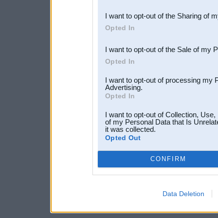
also be disclosed by us to 
I want to opt-out of the Sharing of 
Downstream Participants
th
Opted In
third parties.
I want to opt-out of the Sale of my 
Opted In
I want to opt-out of processing my 
Advertising.
Opted In
I want to opt-out of Collection, Use
of my Personal Data that Is Unrelat
it was collected.
Opted Out
CONFIRM
Data Deletion