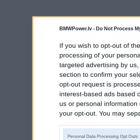
BMWPower.lv -
Do Not Process My
If you wish to opt-out of the
processing of your personal
targeted advertising by us
section to confirm your sel
opt-out request is proces
interest-based ads based o
us or personal information d
your opt-out. You may separ
disclosure of your personal
IAB’s list of downstream pa
Personal Data Processing Opt Outs