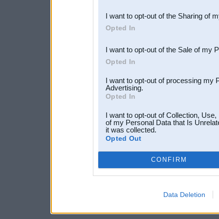
also be disclosed by us to 
I want to opt-out of the Sharing of 
Downstream Participants
th
Opted In
third parties.
I want to opt-out of the Sale of my 
Opted In
I want to opt-out of processing my 
Advertising.
Opted In
I want to opt-out of Collection, Use
of my Personal Data that Is Unrelat
it was collected.
Opted Out
CONFIRM
Data Deletion