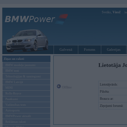
Sveiks,
Viesi!
Ie
Galvenā
Forums
Galerijas
Ziņas un raksti
Lietotāja J
BMW modeļu jaunumi
BMW testi
Tehnoloģijas & sasniegumi
BMW Latvijā
Lietotājvārds:
Offline
MINI
Pilsēta:
Rolls-Royce
Braucu ar:
Pasākumi
Vadāmības tests
Ziņojumi forumā:
Autosports
BMWPower aktuāli
Reklāmas raksti