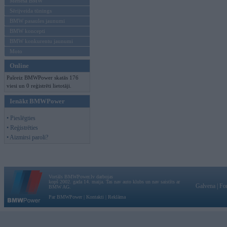
Mēneša BMW
Sērijveida tūnings
BMW pasaules jaunumi
BMW koncepti
BMW konkurentu jaunumi
Moto
Online
Pašreiz BMWPower skatās 176
viesi un 0 reģistrēti lietotāji.
Ienākt BMWPower
• Pieslēgties
• Reģistrēties
• Aizmirsi paroli?
Vortāls BMWPower.lv darbojas
kopš 2002. gada 14. maija. Tas nav auto klubs un nav saistīts ar
Galvena
|
Fo
BMW AG.
Par BMWPower
|
Kontakti
|
Reklāma