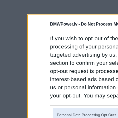
BMWPower.lv -
Do Not Process My
If you wish to opt-out of the
processing of your personal
targeted advertising by us
section to confirm your sel
opt-out request is proces
interest-based ads based o
us or personal information d
your opt-out. You may separ
disclosure of your personal
IAB’s list of downstream pa
Personal Data Processing Opt Outs