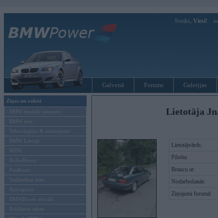
Sveiks,
Viesi!
Ie
Galvenā
Forums
Galerijas
Ziņas un raksti
Lietotāja Jn
BMW modeļu jaunumi
BMW testi
Tehnoloģijas & sasniegumi
BMW Latvijā
Lietotājvārds:
MINI
Pilsēta:
Rolls-Royce
Braucu ar:
Pasākumi
Vadāmības tests
Nodarbošanās:
Autosports
Ziņojumi forumā:
BMWPower aktuāli
Reklāmas raksti