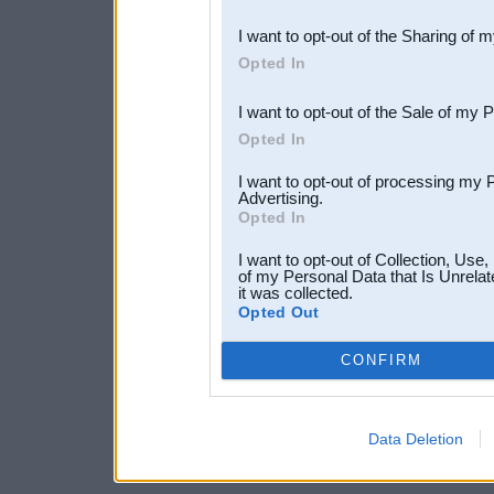
also be disclosed by us to 
I want to opt-out of the Sharing of 
Downstream Participants
th
Opted In
third parties.
I want to opt-out of the Sale of my 
Opted In
I want to opt-out of processing my 
Advertising.
Opted In
I want to opt-out of Collection, Use
of my Personal Data that Is Unrelat
it was collected.
Opted Out
CONFIRM
Data Deletion