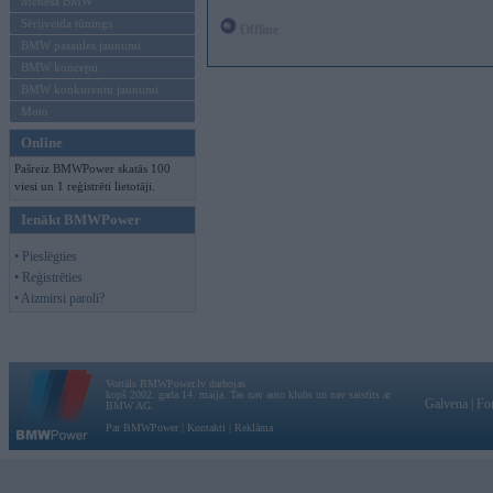
Mēneša BMW
Sērijveida tūnings
Offline
BMW pasaules jaunumi
BMW koncepti
BMW konkurentu jaunumi
Moto
Online
Pašreiz BMWPower skatās 100
viesi un 1 reģistrēti lietotāji.
Ienākt BMWPower
• Pieslēgties
• Reģistrēties
• Aizmirsi paroli?
Vortāls BMWPower.lv darbojas
kopš 2002. gada 14. maija. Tas nav auto klubs un nav saistīts ar
Galvena
|
Fo
BMW AG.
Par BMWPower
|
Kontakti
|
Reklāma