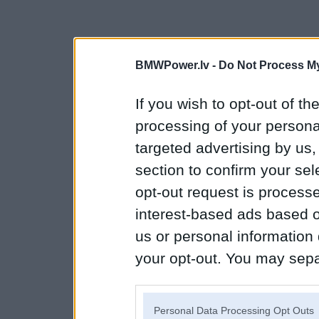
BMWPower.lv -
Do Not Process My
If you wish to opt-out of the
processing of your personal
targeted advertising by us
section to confirm your sel
opt-out request is proces
interest-based ads based o
us or personal information d
your opt-out. You may separ
disclosure of your personal
IAB’s list of downstream pa
Personal Data Processing Opt Outs