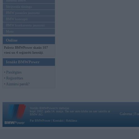
Mēneša BMW
Sērijveida tūnings
BMW pasaules jaunumi
BMW koncepti
BMW konkurentu jaunumi
Moto
Online
Pašreiz BMWPower skatās 107
viesi un 4 reģistrēti lietotāji.
Ienākt BMWPower
• Pieslēgties
• Reģistrēties
• Aizmirsi paroli?
Vortāls BMWPower.lv darbojas
kopš 2002. gada 14. maija. Tas nav auto klubs un nav saistīts ar
Galvena
|
Fo
BMW AG.
Par BMWPower
|
Kontakti
|
Reklāma