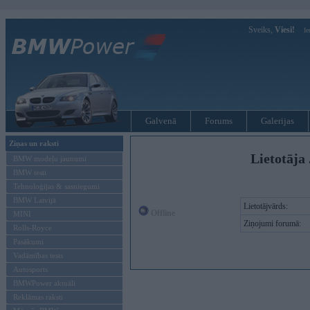
Sveiks,
Viesi!
Ie
Galvenā
Forums
Galerijas
Ziņas un raksti
Lietotāja 
BMW modeļu jaunumi
BMW testi
Tehnoloģijas & sasniegumi
BMW Latvijā
Lietotājvārds:
Offline
MINI
Ziņojumi forumā:
Rolls-Royce
Pasākumi
Vadāmības tests
Autosports
BMWPower aktuāli
Reklāmas raksti