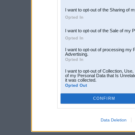
also be disclosed by us to 
I want to opt-out of the Sharing of 
Downstream Participants
th
Opted In
third parties.
I want to opt-out of the Sale of my 
Opted In
I want to opt-out of processing my 
Advertising.
Opted In
I want to opt-out of Collection, Use
of my Personal Data that Is Unrelat
it was collected.
Opted Out
CONFIRM
Data Deletion