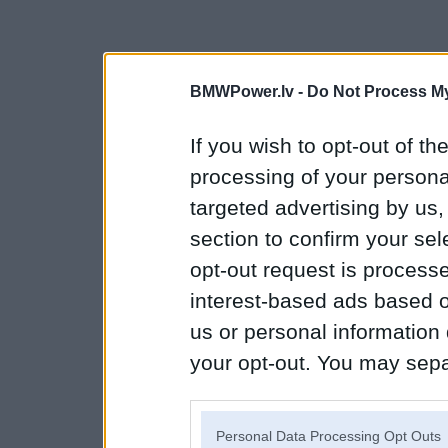
BMWPower.lv -
Do Not Process My
If you wish to opt-out of the
processing of your personal
targeted advertising by us
section to confirm your sel
opt-out request is proces
interest-based ads based o
us or personal information d
your opt-out. You may separ
disclosure of your personal
IAB’s list of downstream pa
Personal Data Processing Opt Outs