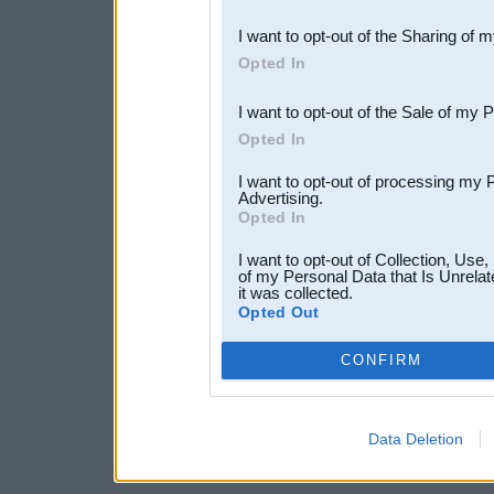
also be disclosed by us to 
I want to opt-out of the Sharing of 
Downstream Participants
th
Opted In
third parties.
I want to opt-out of the Sale of my 
Opted In
I want to opt-out of processing my 
Advertising.
Opted In
I want to opt-out of Collection, Use
of my Personal Data that Is Unrelat
it was collected.
Opted Out
CONFIRM
Data Deletion