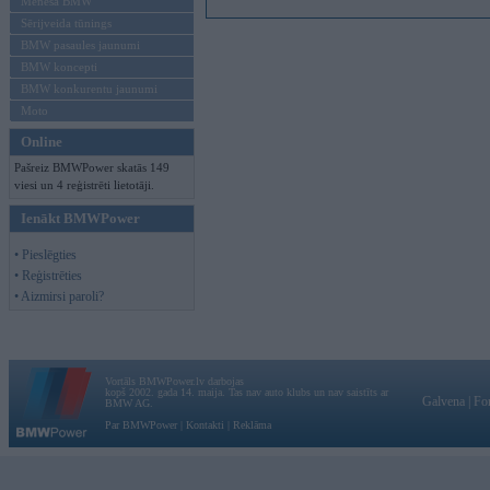
Mēneša BMW
Sērijveida tūnings
BMW pasaules jaunumi
BMW koncepti
BMW konkurentu jaunumi
Moto
Online
Pašreiz BMWPower skatās 149
viesi un 4 reģistrēti lietotāji.
Ienākt BMWPower
• Pieslēgties
• Reģistrēties
• Aizmirsi paroli?
Vortāls BMWPower.lv darbojas
kopš 2002. gada 14. maija. Tas nav auto klubs un nav saistīts ar
Galvena
|
Fo
BMW AG.
Par BMWPower
|
Kontakti
|
Reklāma