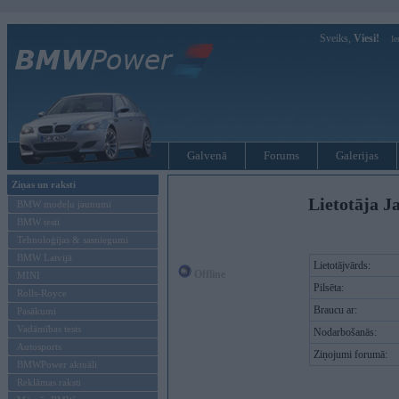
Sveiks,
Viesi!
Ie
Galvenā
Forums
Galerijas
Ziņas un raksti
Lietotāja Ja
BMW modeļu jaunumi
BMW testi
Tehnoloģijas & sasniegumi
BMW Latvijā
Lietotājvārds:
Offline
MINI
Pilsēta:
Rolls-Royce
Braucu ar:
Pasākumi
Vadāmības tests
Nodarbošanās:
Autosports
Ziņojumi forumā:
BMWPower aktuāli
Reklāmas raksti