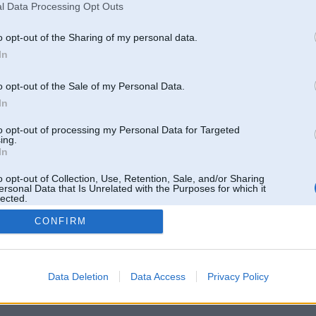
l Data Processing Opt Outs
o opt-out of the Sharing of my personal data.
In
o opt-out of the Sale of my Personal Data.
In
to opt-out of processing my Personal Data for Targeted
ing.
In
o opt-out of Collection, Use, Retention, Sale, and/or Sharing
ersonal Data that Is Unrelated with the Purposes for which it
lected.
Out
CONFIRM
 un nav saistīts ar
Galvena
|
Forums
|
Galerijas
|
Reģistrācija
|
Lietotaāji
|
Meklētājs
|
Reklā
Data Deletion
Data Access
Privacy Policy