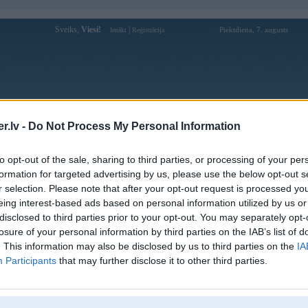
Sveiks,
Viesi!
|
Piektdiena, 7. augusts
Ienākt
Reģistrācija
Forums
Galerijas
Reģistrācija
Lietotāji
Meklētājs
.lv -
Do Not Process My Personal Information
Lietotāja JanisD profils
to opt-out of the sale, sharing to third parties, or processing of your per
formation for targeted advertising by us, please use the below opt-out s
Pēdējo reizi manīts: 24. May 2026, 11:00
r selection. Please note that after your opt-out request is processed y
eing interest-based ads based on personal information utilized by us or
Lietotājvārds:
JanisD
disclosed to third parties prior to your opt-out. You may separately opt-
Braucu ar:
MB W211
losure of your personal information by third parties on the IAB’s list of
Ziņojumi forumā:
92
. This information may also be disclosed by us to third parties on the
IA
Participants
that may further disclose it to other third parties.
Pēdējie ziņojumi forumā
[
]