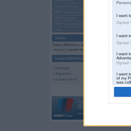
Mēneša BMW
Persona
Sērijveida tūnings
BMW pasaules jaunumi
I want t
BMW koncepti
Opted 
BMW konkurentu jaunumi
Moto
I want t
Online
Opted 
Pašreiz BMWPower skatās 109
viesi un 5 reģistrēti lietotāji.
I want 
Advertis
Ienākt BMWPower
Opted 
• Pieslēgties
• Reģistrēties
I want t
of my P
• Aizmirsi paroli?
was col
Opted 
Vortāls BMWPower.lv darbojas
kopš 2002. gada 14. maija. Tas nav auto klubs
BMW AG.
Par BMWPower
|
Kontakti
|
Reklāma