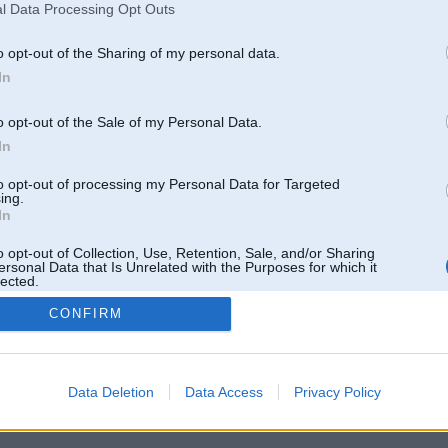
l Data Processing Opt Outs
o opt-out of the Sharing of my personal data.
In
o opt-out of the Sale of my Personal Data.
In
to opt-out of processing my Personal Data for Targeted
ing.
In
o opt-out of Collection, Use, Retention, Sale, and/or Sharing
ersonal Data that Is Unrelated with the Purposes for which it
lected.
Out
CONFIRM
 un nav saistīts ar
Galvena
|
Forums
|
Galerijas
|
Reģistrācija
|
Lietotaāji
|
Meklētājs
|
Reklā
Data Deletion
Data Access
Privacy Policy