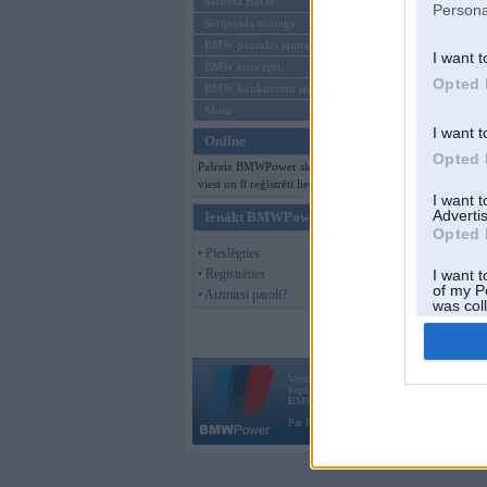
Mēneša BMW
Persona
Sērijveida tūnings
BMW pasaules jaunumi
I want t
BMW koncepti
Opted 
BMW konkurentu jaunumi
Moto
I want t
Online
Opted 
Pašreiz BMWPower skatās 123
viesi un 0 reģistrēti lietotāji.
I want 
Advertis
Ienākt BMWPower
Opted 
• Pieslēgties
• Reģistrēties
I want t
of my P
• Aizmirsi paroli?
was col
Opted 
Vortāls BMWPower.lv darbojas
kopš 2002. gada 14. maija. Tas nav auto klubs
BMW AG.
Par BMWPower
|
Kontakti
|
Reklāma