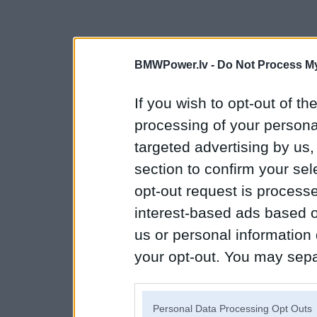
BMWPower.lv -
Do Not Process My
If you wish to opt-out of the
processing of your personal
targeted advertising by us
section to confirm your sel
opt-out request is proces
interest-based ads based o
us or personal information d
your opt-out. You may separ
disclosure of your personal
IAB’s list of downstream pa
Personal Data Processing Opt Outs