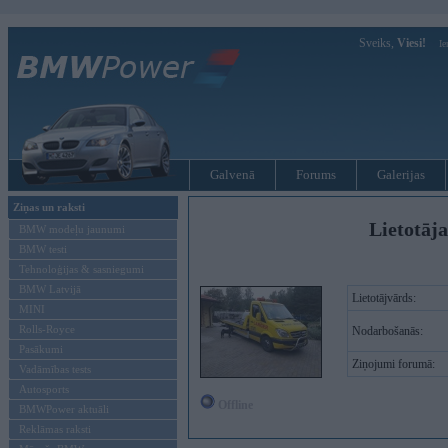
Sveiks,
Viesi!
Ie
Galvenā
Forums
Galerijas
Ziņas un raksti
Lietotāja
BMW modeļu jaunumi
BMW testi
Tehnoloģijas & sasniegumi
BMW Latvijā
Lietotājvārds:
MINI
Rolls-Royce
Nodarbošanās:
Pasākumi
Ziņojumi forumā:
Vadāmības tests
Autosports
Offline
BMWPower aktuāli
Reklāmas raksti