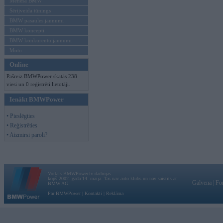
Mēneša BMW
Sērijveida tūnings
BMW pasaules jaunumi
BMW koncepti
BMW konkurentu jaunumi
Moto
Online
Pašreiz BMWPower skatās 238
viesi un 0 reģistrēti lietotāji.
Ienākt BMWPower
• Pieslēgties
• Reģistrēties
• Aizmirsi paroli?
Vortāls BMWPower.lv darbojas
kopš 2002. gada 14. maija. Tas nav auto klubs un nav saistīts ar
Galvena
|
Fo
BMW AG.
Par BMWPower
|
Kontakti
|
Reklāma