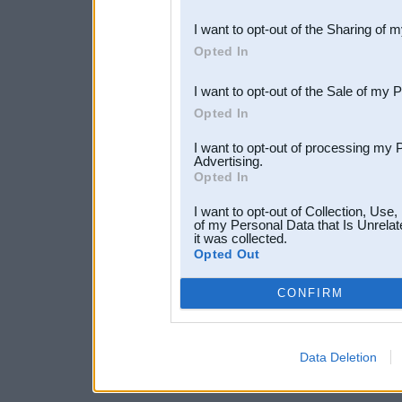
also be disclosed by us to 
I want to opt-out of the Sharing of 
Downstream Participants
th
Opted In
third parties.
I want to opt-out of the Sale of my 
Opted In
I want to opt-out of processing my 
Advertising.
Opted In
I want to opt-out of Collection, Use
of my Personal Data that Is Unrelat
it was collected.
Opted Out
CONFIRM
Data Deletion