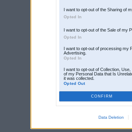
also be disclosed by us to 
I want to opt-out of the Sharing of 
Downstream Participants
th
Opted In
third parties.
I want to opt-out of the Sale of my 
Opted In
I want to opt-out of processing my 
Advertising.
Opted In
I want to opt-out of Collection, Use
of my Personal Data that Is Unrelat
it was collected.
Opted Out
CONFIRM
Data Deletion