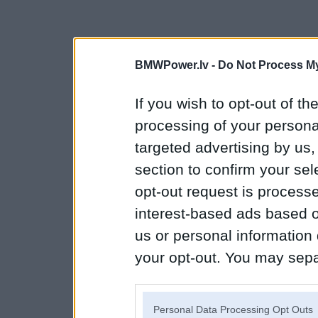
BMWPower.lv -
Do Not Process My
If you wish to opt-out of the
processing of your personal
targeted advertising by us
section to confirm your sel
opt-out request is proces
interest-based ads based o
us or personal information d
your opt-out. You may separ
disclosure of your personal
IAB’s list of downstream pa
Personal Data Processing Opt Outs