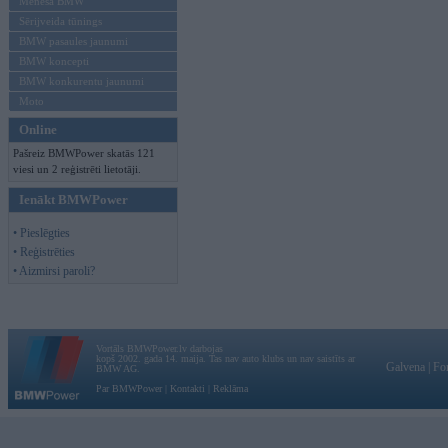
Mēneša BMW
Sērijveida tūnings
BMW pasaules jaunumi
BMW koncepti
BMW konkurentu jaunumi
Moto
Online
Pašreiz BMWPower skatās 121
viesi un 2 reģistrēti lietotāji.
Ienākt BMWPower
• Pieslēgties
• Reģistrēties
• Aizmirsi paroli?
Vortāls BMWPower.lv darbojas
kopš 2002. gada 14. maija. Tas nav auto klubs un nav saistīts ar
Galvena
|
Fo
BMW AG.
Par BMWPower
|
Kontakti
|
Reklāma