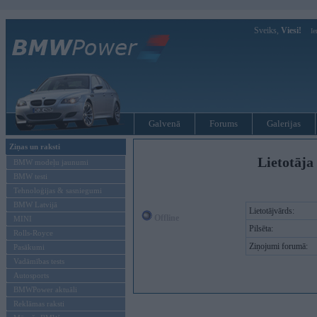
Sveiks,
Viesi!
Ie
Galvenā
Forums
Galerijas
Ziņas un raksti
Lietotāja
BMW modeļu jaunumi
BMW testi
Tehnoloģijas & sasniegumi
BMW Latvijā
Lietotājvārds:
Offline
MINI
Pilsēta:
Rolls-Royce
Ziņojumi forumā:
Pasākumi
Vadāmības tests
Autosports
BMWPower aktuāli
Reklāmas raksti