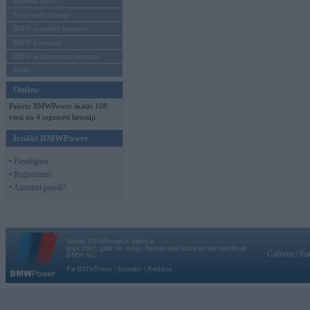
Mēneša BMW
Sērijveida tūnings
BMW pasaules jaunumi
BMW koncepti
BMW konkurentu jaunumi
Moto
Online
Pašreiz BMWPower skatās 108
viesi un 4 reģistrēti lietotāji.
Ienākt BMWPower
• Pieslēgties
• Reģistrēties
• Aizmirsi paroli?
Vortāls BMWPower.lv darbojas
kopš 2002. gada 14. maija. Tas nav auto klubs un nav saistīts ar
Galvena
|
Fo
BMW AG.
Par BMWPower
|
Kontakti
|
Reklāma