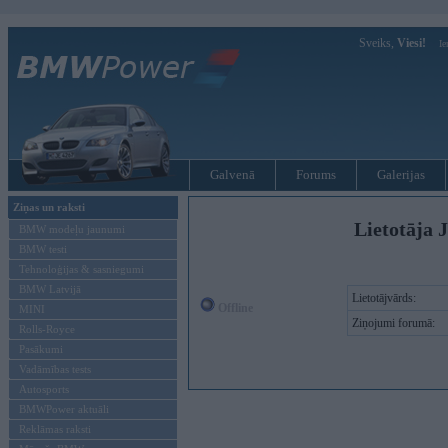
Sveiks,
Viesi!
Ie
Galvenā
Forums
Galerijas
Ziņas un raksti
Lietotāja 
BMW modeļu jaunumi
BMW testi
Tehnoloģijas & sasniegumi
BMW Latvijā
Lietotājvārds:
Offline
MINI
Ziņojumi forumā:
Rolls-Royce
Pasākumi
Vadāmības tests
Autosports
BMWPower aktuāli
Reklāmas raksti