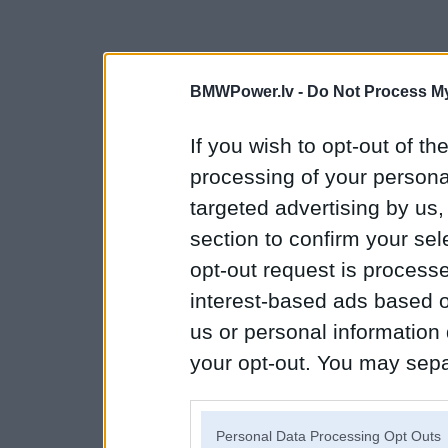
BMWPower.lv -
Do Not Process My
If you wish to opt-out of the
processing of your personal
targeted advertising by us
section to confirm your sel
opt-out request is proces
interest-based ads based o
us or personal information d
your opt-out. You may separ
disclosure of your personal
IAB’s list of downstream pa
Personal Data Processing Opt Outs