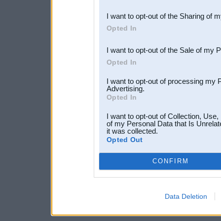
also be disclosed by us to 
I want to opt-out of the Sharing of 
Downstream Participants
th
Opted In
third parties.
I want to opt-out of the Sale of my 
Opted In
I want to opt-out of processing my 
Advertising.
Opted In
I want to opt-out of Collection, Use
of my Personal Data that Is Unrelat
it was collected.
Opted Out
CONFIRM
Data Deletion