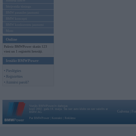
Mēneša BMW
Sērijveida tūnings
BMW pasaules jaunumi
BMW koncepti
BMW konkurentu jaunumi
Moto
Online
Pašreiz BMWPower skatās 123
viesi un 1 reģistrēti lietotāji.
Ienākt BMWPower
• Pieslēgties
• Reģistrēties
• Aizmirsi paroli?
Vortāls BMWPower.lv darbojas
kopš 2002. gada 14. maija. Tas nav auto klubs un nav saistīts ar
Galvena
|
Fo
BMW AG.
Par BMWPower
|
Kontakti
|
Reklāma