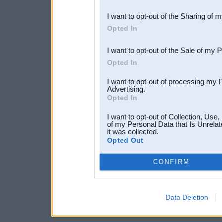
also be disclosed by us to 
I want to opt-out of the Sharing of 
Downstream Participants
th
Opted In
third parties.
I want to opt-out of the Sale of my 
Opted In
I want to opt-out of processing my 
Advertising.
Opted In
I want to opt-out of Collection, Use
of my Personal Data that Is Unrelat
it was collected.
Opted Out
CONFIRM
Data Deletion