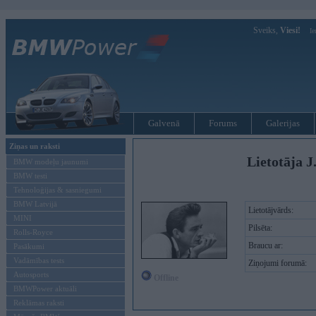
Sveiks,
Viesi!
Ie
Galvenā
Forums
Galerijas
Ziņas un raksti
Lietotāja 
BMW modeļu jaunumi
BMW testi
Tehnoloģijas & sasniegumi
BMW Latvijā
Lietotājvārds:
MINI
Pilsēta:
Rolls-Royce
Braucu ar:
Pasākumi
Vadāmības tests
Ziņojumi forumā:
Autosports
Offline
BMWPower aktuāli
Reklāmas raksti