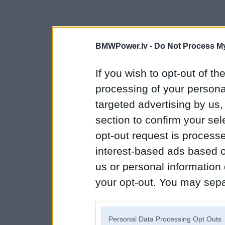
BMWPower.lv -
Do Not Process My
If you wish to opt-out of the
processing of your personal
targeted advertising by us
section to confirm your sel
opt-out request is proces
interest-based ads based o
us or personal information d
your opt-out. You may separ
disclosure of your personal
IAB’s list of downstream pa
Personal Data Processing Opt Outs