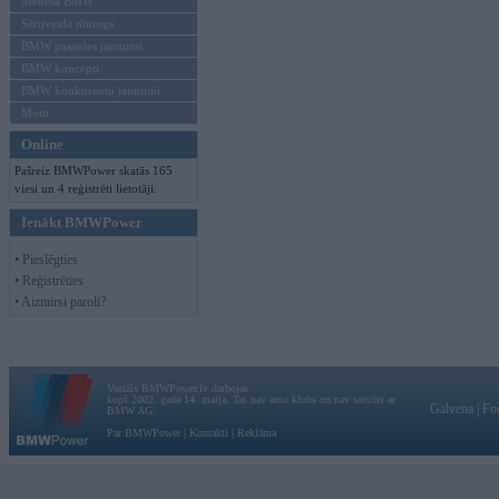
Mēneša BMW
Sērijveida tūnings
BMW pasaules jaunumi
BMW koncepti
BMW konkurentu jaunumi
Moto
Online
Pašreiz BMWPower skatās 165
viesi un 4 reģistrēti lietotāji.
Ienākt BMWPower
• Pieslēgties
• Reģistrēties
• Aizmirsi paroli?
Vortāls BMWPower.lv darbojas
kopš 2002. gada 14. maija. Tas nav auto klubs un nav saistīts ar
Galvena
|
Fo
BMW AG.
Par BMWPower
|
Kontakti
|
Reklāma