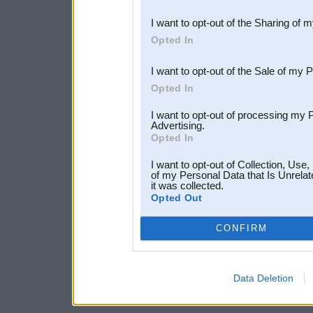
also be disclosed by us to 
I want to opt-out of the Sharing of 
Downstream Participants
th
Opted In
third parties.
I want to opt-out of the Sale of my 
Opted In
I want to opt-out of processing my 
Advertising.
Opted In
I want to opt-out of Collection, Use
of my Personal Data that Is Unrelat
it was collected.
Opted Out
CONFIRM
Data Deletion