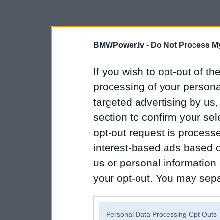
BMWPower.lv -
Do Not Process My
If you wish to opt-out of the
processing of your personal
targeted advertising by us
section to confirm your sel
opt-out request is proces
interest-based ads based o
us or personal information d
your opt-out. You may separ
disclosure of your personal
IAB’s list of downstream pa
Personal Data Processing Opt Outs