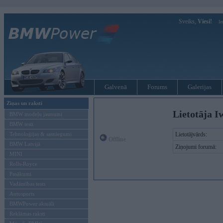
Sveiks,
Viesi!
Ie
Galvenā
Forums
Galerijas
Ziņas un raksti
Lietotāja I
BMW modeļu jaunumi
BMW testi
Tehnoloģijas & sasniegumi
Lietotājvārds:
Offline
BMW Latvijā
Ziņojumi forumā:
MINI
Rolls-Royce
Pasākumi
Vadāmības tests
Autosports
BMWPower aktuāli
Reklāmas raksti