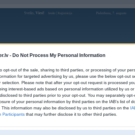
Sveiks,
Viesi!
|
Piektdiena, 7. augusts
Ienākt
Reģistrācija
Forums
Galerijas
Reģistrācija
Lietotāji
Meklētājs
.lv -
Do Not Process My Personal Information
Lietotāja Ivo_eglitis profils
to opt-out of the sale, sharing to third parties, or processing of your per
formation for targeted advertising by us, please use the below opt-out s
Pēdējo reizi manīts: 09. Apr 2021, 16:23
r selection. Please note that after your opt-out request is processed y
eing interest-based ads based on personal information utilized by us or
Lietotājvārds:
Ivo_eglitis
disclosed to third parties prior to your opt-out. You may separately opt-
Pilsēta:
Saldus
losure of your personal information by third parties on the IAB’s list of
Braucu ar:
E91 335d
. This information may also be disclosed by us to third parties on the
IA
Ziņojumi forumā:
0
Participants
that may further disclose it to other third parties.
Pēdējie ziņojumi forumā
[
]