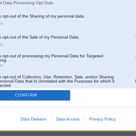
l Data Processing Opt Outs
o opt-out of the Sharing of my personal data.
In
o opt-out of the Sale of my Personal Data.
In
to opt-out of processing my Personal Data for Targeted
ing.
In
o opt-out of Collection, Use, Retention, Sale, and/or Sharing
ersonal Data that Is Unrelated with the Purposes for which it
lected.
Out
CONFIRM
 un nav saistīts ar
Galvena
|
Forums
|
Galerijas
|
Reģistrācija
|
Lietotaāji
|
Meklētājs
|
Reklā
Data Deletion
Data Access
Privacy Policy