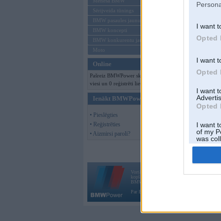
Mēneša BMW
Persona
Sērijveida tūnings
BMW pasaules jaunumi
I want t
BMW koncepti
Opted 
BMW konkurentu jaunumi
Moto
I want t
Online
Opted 
Pašreiz BMWPower skatās 102
viesi un 0 reģistrēti lietotāji.
I want 
Advertis
Ienākt BMWPower
Opted 
• Pieslēgties
• Reģistrēties
I want t
of my P
• Aizmirsi paroli?
was col
Opted 
Vortāls BMWPower.lv darbojas
kopš 2002. gada 14. maija. Tas nav auto klubs
BMW AG.
Par BMWPower
|
Kontakti
|
Reklāma