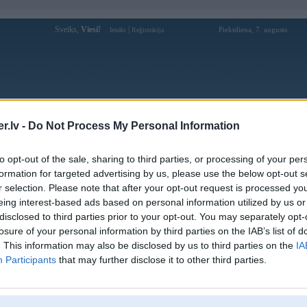
Sveiks,
Viesi!
|
Piektdiena, 7. augusts
Ienākt
Reģistrācija
Forums
Galerijas
Reģistrācija
Lietotāji
Meklētājs
.lv -
Do Not Process My Personal Information
Lietotāja Ivchix33 profils
to opt-out of the sale, sharing to third parties, or processing of your per
formation for targeted advertising by us, please use the below opt-out s
Pēdējo reizi manīts: 29. Aug 2014, 18:12
r selection. Please note that after your opt-out request is processed y
eing interest-based ads based on personal information utilized by us or
Lietotājvārds:
Ivchix33
disclosed to third parties prior to your opt-out. You may separately opt-
Braucu ar:
E53 , E70
losure of your personal information by third parties on the IAB’s list of
Ziņojumi forumā:
13
. This information may also be disclosed by us to third parties on the
IA
Participants
that may further disclose it to other third parties.
Pēdējie ziņojumi forumā
[
]