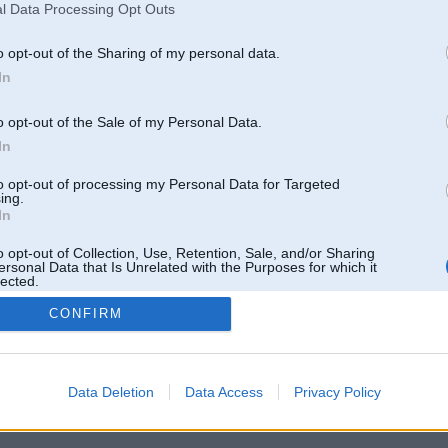
l Data Processing Opt Outs
o opt-out of the Sharing of my personal data.
In
o opt-out of the Sale of my Personal Data.
In
to opt-out of processing my Personal Data for Targeted
ing.
In
o opt-out of Collection, Use, Retention, Sale, and/or Sharing
ersonal Data that Is Unrelated with the Purposes for which it
lected.
Out
CONFIRM
 un nav saistīts ar
Galvena
|
Forums
|
Galerijas
|
Reģistrācija
|
Lietotaāji
|
Meklētājs
|
Reklā
Data Deletion
Data Access
Privacy Policy