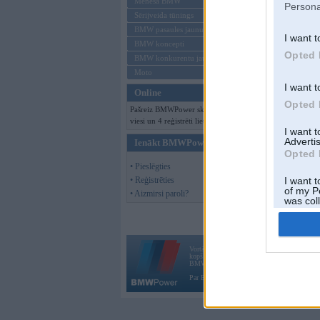
Mēneša BMW
Persona
Sērijveida tūnings
BMW pasaules jaunumi
I want t
BMW koncepti
Opted 
BMW konkurentu jaunumi
Moto
I want t
Online
Opted 
Pašreiz BMWPower skatās 131
viesi un 4 reģistrēti lietotāji.
I want 
Advertis
Ienākt BMWPower
Opted 
• Pieslēgties
• Reģistrēties
I want t
of my P
• Aizmirsi paroli?
was col
Opted 
Vortāls BMWPower.lv darbojas
kopš 2002. gada 14. maija. Tas nav auto klubs
BMW AG.
Par BMWPower
|
Kontakti
|
Reklāma