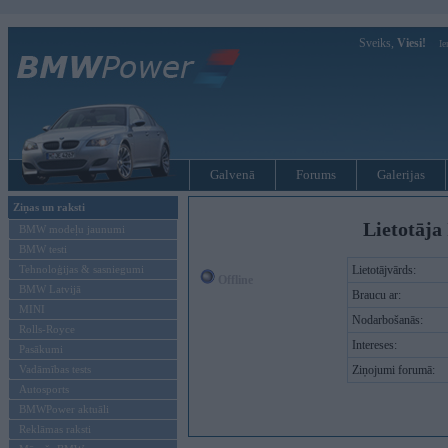
Sveiks,
Viesi!
Ie
Galvenā
Forums
Galerijas
Ziņas un raksti
Lietotāja 
BMW modeļu jaunumi
BMW testi
Tehnoloģijas & sasniegumi
Lietotājvārds:
Offline
BMW Latvijā
Braucu ar:
MINI
Nodarbošanās:
Rolls-Royce
Intereses:
Pasākumi
Vadāmības tests
Ziņojumi forumā:
Autosports
BMWPower aktuāli
Reklāmas raksti