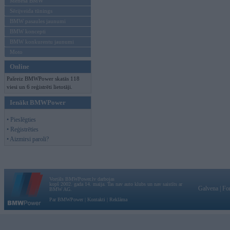
Mēneša BMW
Sērijveida tūnings
BMW pasaules jaunumi
BMW koncepti
BMW konkurentu jaunumi
Moto
Online
Pašreiz BMWPower skatās 118
viesi un 6 reģistrēti lietotāji.
Ienākt BMWPower
• Pieslēgties
• Reģistrēties
• Aizmirsi paroli?
Vortāls BMWPower.lv darbojas
kopš 2002. gada 14. maija. Tas nav auto klubs un nav saistīts ar
Galvena
|
Fo
BMW AG.
Par BMWPower
|
Kontakti
|
Reklāma