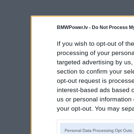
BMWPower.lv -
Do Not Process My
If you wish to opt-out of the
processing of your personal
targeted advertising by us
section to confirm your sel
opt-out request is proces
interest-based ads based o
us or personal information d
your opt-out. You may separ
disclosure of your personal
IAB’s list of downstream pa
Personal Data Processing Opt Outs