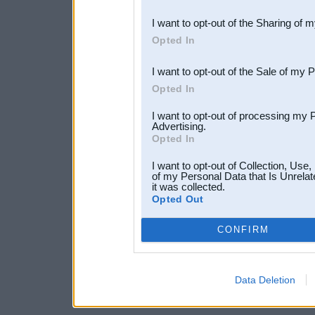
also be disclosed by us to 
I want to opt-out of the Sharing of 
Downstream Participants
th
Opted In
third parties.
I want to opt-out of the Sale of my 
Opted In
I want to opt-out of processing my 
Advertising.
Opted In
I want to opt-out of Collection, Use
of my Personal Data that Is Unrelat
it was collected.
Opted Out
CONFIRM
Data Deletion