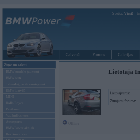
Sveiks,
Viesi!
Ie
Galvenā
Forums
Galerijas
Ziņas un raksti
Lietotāja I
BMW modeļu jaunumi
BMW testi
Tehnoloģijas & sasniegumi
BMW Latvijā
Lietotājvārds:
MINI
Ziņojumi forumā:
Rolls-Royce
Pasākumi
Vadāmības tests
Autosports
Offline
BMWPower aktuāli
Reklāmas raksti