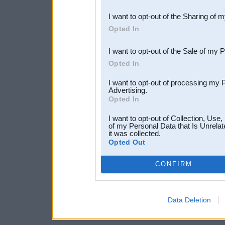
also be disclosed by us to 
I want to opt-out of the Sharing of 
Downstream Participants
th
Opted In
third parties.
I want to opt-out of the Sale of my 
Opted In
I want to opt-out of processing my 
Advertising.
Opted In
I want to opt-out of Collection, Use
of my Personal Data that Is Unrelat
it was collected.
Opted Out
CONFIRM
Data Deletion