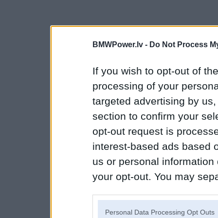
BMWPower.lv -
Do Not Process My
If you wish to opt-out of the
processing of your personal
targeted advertising by us
section to confirm your sel
opt-out request is proces
interest-based ads based o
us or personal information d
your opt-out. You may separ
disclosure of your personal
IAB’s list of downstream pa
Personal Data Processing Opt Outs