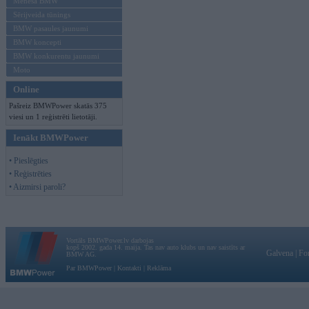
Mēneša BMW
Sērijveida tūnings
BMW pasaules jaunumi
BMW koncepti
BMW konkurentu jaunumi
Moto
Online
Pašreiz BMWPower skatās 375
viesi un 1 reģistrēti lietotāji.
Ienākt BMWPower
• Pieslēgties
• Reģistrēties
• Aizmirsi paroli?
Vortāls BMWPower.lv darbojas
kopš 2002. gada 14. maija. Tas nav auto klubs un nav saistīts ar
Galvena
|
Fo
BMW AG.
Par BMWPower
|
Kontakti
|
Reklāma