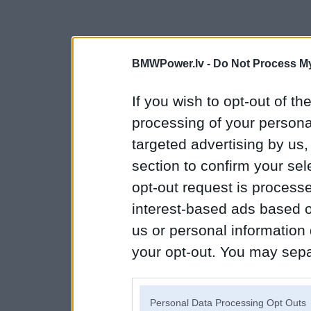
BMWPower.lv -
Do Not Process My
If you wish to opt-out of the
processing of your personal
targeted advertising by us
section to confirm your sel
opt-out request is proces
interest-based ads based o
us or personal information d
your opt-out. You may separ
disclosure of your personal
IAB’s list of downstream pa
Personal Data Processing Opt Outs