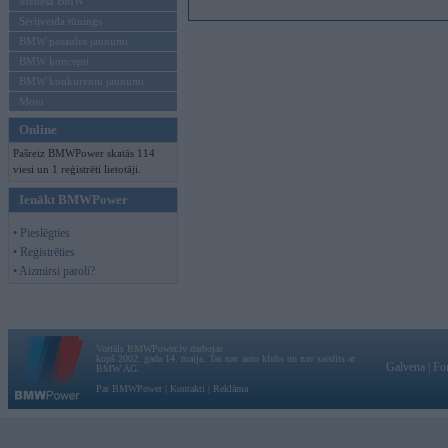
Mēneša BMW
Sērijveida tūnings
BMW pasaules jaunumi
BMW koncepti
BMW konkurentu jaunumi
Moto
Online
Pašreiz BMWPower skatās 114
viesi un 1 reģistrēti lietotāji.
Ienākt BMWPower
• Pieslēgties
• Reģistrēties
• Aizmirsi paroli?
Vortāls BMWPower.lv darbojas
kopš 2002. gada 14. maija. Tas nav auto klubs un nav saistīts ar
Galvena
|
Fo
BMW AG.
Par BMWPower
|
Kontakti
|
Reklāma