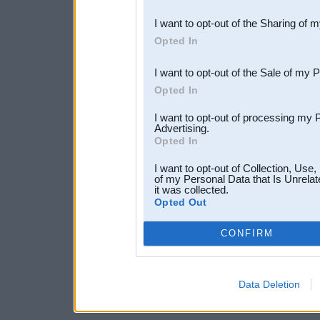
also be disclosed by us to 
I want to opt-out of the Sharing of 
Downstream Participants
th
Opted In
third parties.
I want to opt-out of the Sale of my 
Opted In
I want to opt-out of processing my 
Advertising.
Opted In
I want to opt-out of Collection, Use
of my Personal Data that Is Unrelat
it was collected.
Opted Out
CONFIRM
Data Deletion