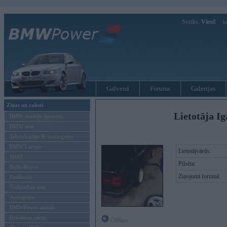
Sveiks,
Viesi!
Ie
Galvenā
Forums
Galerijas
Ziņas un raksti
Lietotāja Ig
BMW modeļu jaunumi
BMW testi
Tehnoloģijas & sasniegumi
BMW Latvijā
Lietotājvārds:
MINI
Pilsēta:
Rolls-Royce
Ziņojumi forumā:
Pasākumi
Vadāmības tests
Autosports
BMWPower aktuāli
Reklāmas raksti
Offline