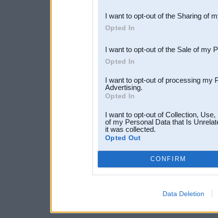
also be disclosed by us to 
I want to opt-out of the Sharing of 
Downstream Participants
th
Opted In
third parties.
I want to opt-out of the Sale of my 
Opted In
I want to opt-out of processing my 
Advertising.
Opted In
I want to opt-out of Collection, Use
of my Personal Data that Is Unrelat
it was collected.
Opted Out
CONFIRM
Data Deletion