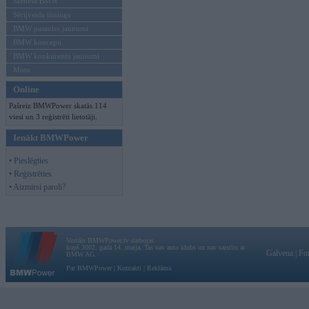
Mēneša BMW
Sērijveida tūnings
BMW pasaules jaunumi
BMW koncepti
BMW konkurentu jaunumi
Moto
Online
Pašreiz BMWPower skatās 114
viesi un 3 reģistrēti lietotāji.
Ienākt BMWPower
• Pieslēgties
• Reģistrēties
• Aizmirsi paroli?
Vortāls BMWPower.lv darbojas
kopš 2002. gada 14. maija. Tas nav auto klubs un nav saistīts ar
Galvena
|
Fo
BMW AG.
Par BMWPower
|
Kontakti
|
Reklāma