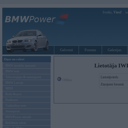
Sveiks,
Viesi!
Ie
Galvenā
Forums
Galerijas
Ziņas un raksti
Lietotāja IW
BMW modeļu jaunumi
BMW testi
Tehnoloģijas & sasniegumi
Lietotājvārds:
Offline
BMW Latvijā
Ziņojumi forumā:
MINI
Rolls-Royce
Pasākumi
Vadāmības tests
Autosports
BMWPower aktuāli
Reklāmas raksti