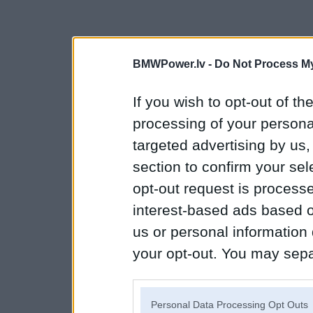
BMWPower.lv -
Do Not Process My
If you wish to opt-out of the
processing of your personal
targeted advertising by us
section to confirm your sel
opt-out request is proces
interest-based ads based o
us or personal information d
your opt-out. You may separ
disclosure of your personal
IAB’s list of downstream pa
Personal Data Processing Opt Outs