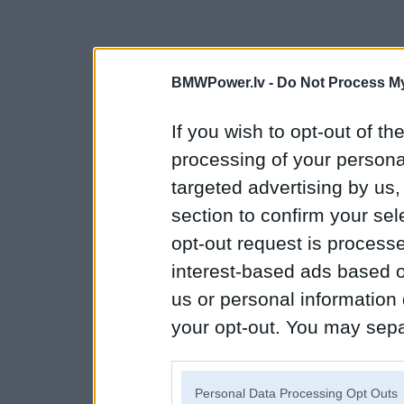
BMWPower.lv -
Do Not Process My
If you wish to opt-out of the
processing of your personal
targeted advertising by us
section to confirm your sel
opt-out request is proces
interest-based ads based o
us or personal information d
your opt-out. You may separ
disclosure of your personal
IAB’s list of downstream pa
Personal Data Processing Opt Outs