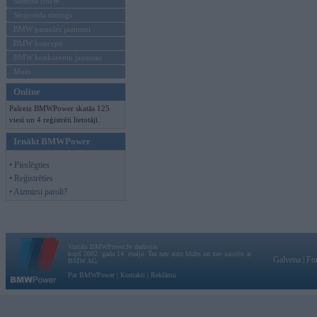
Mēneša BMW
Sērijveida tūnings
BMW pasaules jaunumi
BMW koncepti
BMW konkurentu jaunumi
Moto
Online
Pašreiz BMWPower skatās 125
viesi un 4 reģistrēti lietotāji.
Ienākt BMWPower
• Pieslēgties
• Reģistrēties
• Aizmirsi paroli?
Vortāls BMWPower.lv darbojas
kopš 2002. gada 14. maija. Tas nav auto klubs un nav saistīts ar
Galvena
|
Fo
BMW AG.
Par BMWPower
|
Kontakti
|
Reklāma