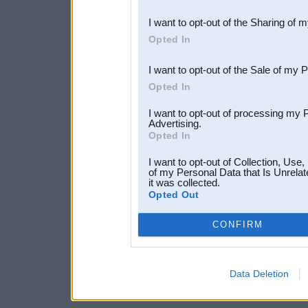
also be disclosed by us to 
I want to opt-out of the Sharing of 
Downstream Participants
th
Opted In
third parties.
I want to opt-out of the Sale of my 
Opted In
I want to opt-out of processing my 
Advertising.
Opted In
I want to opt-out of Collection, Use
of my Personal Data that Is Unrelat
it was collected.
Opted Out
CONFIRM
Data Deletion