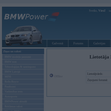
Sveiks,
Viesi!
Ie
Galvenā
Forums
Galerijas
Ziņas un raksti
Lietotāja
BMW modeļu jaunumi
BMW testi
Tehnoloģijas & sasniegumi
BMW Latvijā
Lietotājvārds:
Offline
MINI
Ziņojumi forumā:
Rolls-Royce
Pasākumi
Vadāmības tests
Autosports
BMWPower aktuāli
Reklāmas raksti