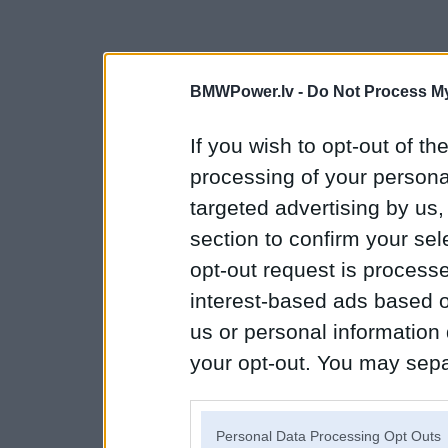
BMWPower.lv -
Do Not Process My
If you wish to opt-out of the
processing of your personal
targeted advertising by us
section to confirm your sel
opt-out request is proces
interest-based ads based o
us or personal information d
your opt-out. You may separ
disclosure of your personal
IAB’s list of downstream pa
Personal Data Processing Opt Outs