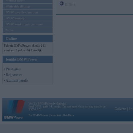
Mēneša BMW
Offline
Sērijveida tūnings
BMW pasaules jaunumi
BMW koncepti
BMW konkurentu jaunumi
Moto
Online
Pašreiz BMWPower skatās 211
viesi un 3 reģistrēti lietotāji.
Ienākt BMWPower
• Pieslēgties
• Reģistrēties
• Aizmirsi paroli?
Vortāls BMWPower.lv darbojas
kopš 2002. gada 14. maija. Tas nav auto klubs un nav saistīts ar
Galvena
|
Fo
BMW AG.
Par BMWPower
|
Kontakti
|
Reklāma