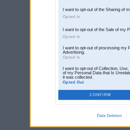
also be disclosed by us to 
I want to opt-out of the Sharing of 
Downstream Participants
th
Opted In
third parties.
I want to opt-out of the Sale of my 
Opted In
I want to opt-out of processing my 
Advertising.
Opted In
I want to opt-out of Collection, Use
of my Personal Data that Is Unrelat
it was collected.
Opted Out
CONFIRM
Data Deletion