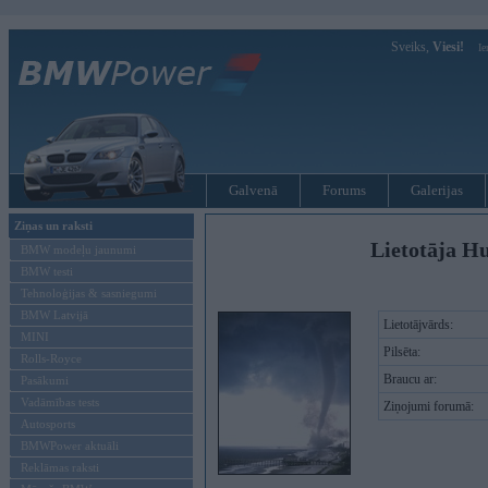
Sveiks,
Viesi!
Ie
Galvenā
Forums
Galerijas
Ziņas un raksti
Lietotāja Hu
BMW modeļu jaunumi
BMW testi
Tehnoloģijas & sasniegumi
BMW Latvijā
Lietotājvārds:
MINI
Pilsēta:
Rolls-Royce
Braucu ar:
Pasākumi
Vadāmības tests
Ziņojumi forumā:
Autosports
BMWPower aktuāli
Reklāmas raksti