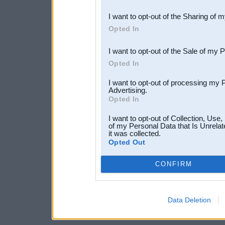
also be disclosed by us to 
I want to opt-out of the Sharing of 
Downstream Participants
th
Opted In
third parties.
I want to opt-out of the Sale of my 
Opted In
I want to opt-out of processing my 
Advertising.
Opted In
I want to opt-out of Collection, Use
of my Personal Data that Is Unrelat
it was collected.
Opted Out
CONFIRM
Data Deletion