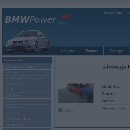
Sveiks,
Viesi!
Ie
Galvenā
Forums
Galerijas
Ziņas un raksti
Lietotāja H
BMW modeļu jaunumi
BMW testi
Tehnoloģijas & sasniegumi
BMW Latvijā
Lietotājvārds:
MINI
Braucu ar:
Rolls-Royce
Intereses:
Pasākumi
Vadāmības tests
Ziņojumi forumā:
Offline
Autosports
BMWPower aktuāli
Reklāmas raksti