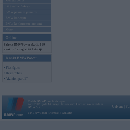
Mēneša BMW
Sērijveida tūnings
BMW pasaules jaunumi
BMW koncepti
BMW konkurentu jaunumi
Moto
Online
Pašreiz BMWPower skatās 118
viesi un 12 reģistrēti lietotāji.
Ienākt BMWPower
• Pieslēgties
• Reģistrēties
• Aizmirsi paroli?
Vortāls BMWPower.lv darbojas
kopš 2002. gada 14. maija. Tas nav auto klubs un nav saistīts ar
Galvena
|
Fo
BMW AG.
Par BMWPower
|
Kontakti
|
Reklāma