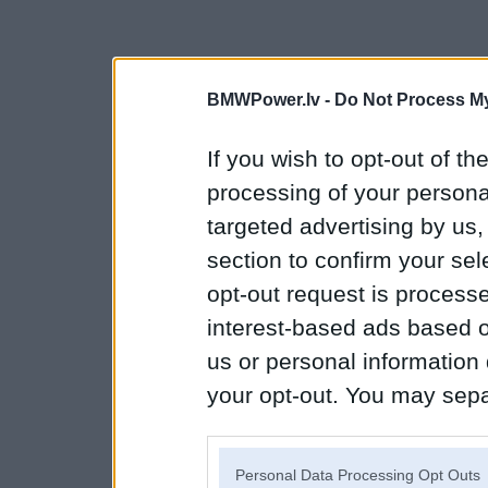
BMWPower.lv -
Do Not Process My
If you wish to opt-out of the
processing of your personal
targeted advertising by us
section to confirm your sel
opt-out request is proces
interest-based ads based o
us or personal information d
your opt-out. You may separ
disclosure of your personal
IAB’s list of downstream pa
Personal Data Processing Opt Outs