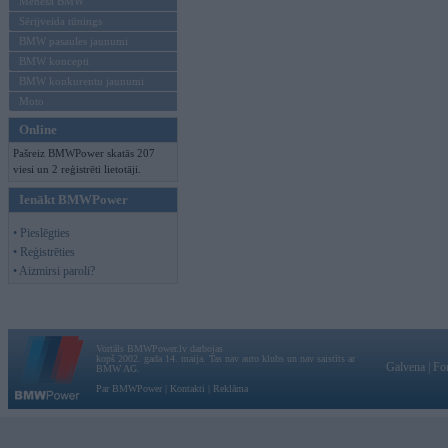
Mēneša BMW
Sērijveida tūnings
BMW pasaules jaunumi
BMW koncepti
BMW konkurentu jaunumi
Moto
Online
Pašreiz BMWPower skatās 207
viesi un 2 reģistrēti lietotāji.
Ienākt BMWPower
• Pieslēgties
• Reģistrēties
• Aizmirsi paroli?
Vortāls BMWPower.lv darbojas
kopš 2002. gada 14. maija. Tas nav auto klubs un nav saistīts ar
Galvena
|
Fo
BMW AG.
Par BMWPower
|
Kontakti
|
Reklāma