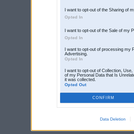
also be disclosed by us to 
I want to opt-out of the Sharing of 
Downstream Participants
th
Opted In
third parties.
I want to opt-out of the Sale of my 
Opted In
I want to opt-out of processing my 
Advertising.
Opted In
I want to opt-out of Collection, Use
of my Personal Data that Is Unrelat
it was collected.
Opted Out
CONFIRM
Data Deletion