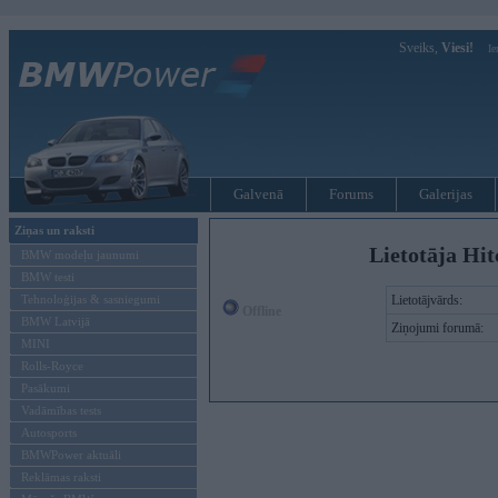
Sveiks,
Viesi!
Ie
Galvenā
Forums
Galerijas
Ziņas un raksti
Lietotāja Hit
BMW modeļu jaunumi
BMW testi
Tehnoloģijas & sasniegumi
Lietotājvārds:
Offline
BMW Latvijā
Ziņojumi forumā:
MINI
Rolls-Royce
Pasākumi
Vadāmības tests
Autosports
BMWPower aktuāli
Reklāmas raksti