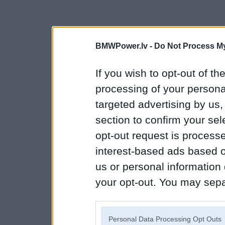
BMWPower.lv -
Do Not Process My
If you wish to opt-out of the
processing of your personal
targeted advertising by us
section to confirm your sel
opt-out request is proces
interest-based ads based o
us or personal information d
your opt-out. You may separ
disclosure of your personal
IAB’s list of downstream pa
Personal Data Processing Opt Outs